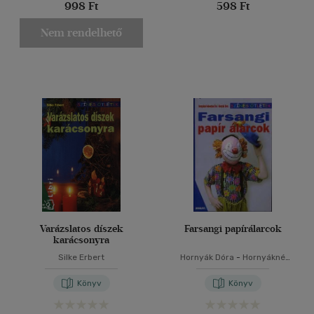
998 Ft
598 Ft
Nem rendelhető
Varázslatos díszek
Farsangi papírálarcok
karácsonyra
Silke Erbert
Hornyák Dóra
-
Hornyákné
Sebestyén Éva
Könyv
Könyv