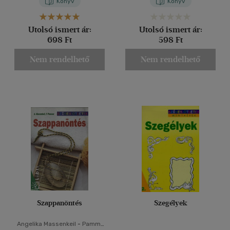
Könyv
Könyv
Utolsó ismert ár:
Utolsó ismert ár:
698 Ft
598 Ft
Nem rendelhető
Nem rendelhető
Szappanöntés
Szegélyek
Angelika Massenkeil
-
Pammi