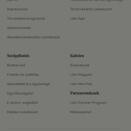
Impresszum
Törzsvásárlói szabályzat
Társadalmi programok
Libri App
Adományozás
Akadálymentesítési nyilatkozat
Szolgáltatás
Kultúra
Boltkereső
Események
Fizetés és szállítás
Libri Magazin
Ajándékkártya egyenlege
Libri Mini Polc
Partnereinknek
Ügyfélszolgálat
E-könyv-segédlet
Libri Partner Program
Elállási nyilatkozat
Médiaajánlat