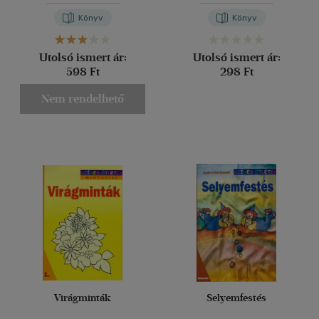
Panesar
Könyv
Könyv
Utolsó ismert ár:
Utolsó ismert ár:
598 Ft
298 Ft
Nem rendelhető
Virágminták
Selyemfestés