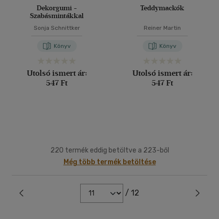
Dekorgumi -
Teddymackók
Szabásmintákkal
Sonja Schnittker
Reiner Martin
Könyv
Könyv
Utolsó ismert ár:
Utolsó ismert ár:
547 Ft
547 Ft
220 termék eddig betöltve a 223-ből
Még több termék betöltése
/ 12