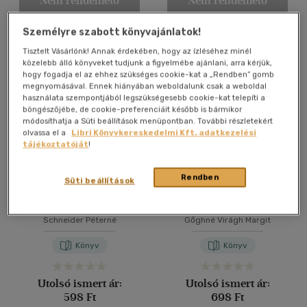
Nem rendelhető
Nem rendelhető
Személyre szabott könyvajánlatok!
Vélemény szerint
Tisztelt Vásárlónk! Annak érdekében, hogy az ízléséhez minél
(22)
közelebb álló könyveket tudjunk a figyelmébe ajánlani, arra kérjük,
hogy fogadja el az ehhez szükséges cookie-kat a „Rendben” gomb
(3)
megnyomásával. Ennek hiányában weboldalunk csak a weboldal
használata szempontjából legszükségesebb cookie-kat telepíti a
(5)
böngészőjébe, de cookie-preferenciáit később is bármikor
(2)
módosíthatja a Süti beállítások menüpontban. További részletekért
olvassa el a
Libri Könyvkereskedelmi Kft. adatkezelési
(191)
tájékoztatóját
!
Rendben
Süti beállítások
Alkalmaz
Festett tárgyak
Rafia és csuhémunkák
Schneider Péterné
Gőghné Virágh Margit
Könyv
Könyv
Utolsó ismert ár:
Utolsó ismert ár:
598 Ft
698 Ft