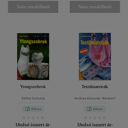
Nem rendelhető
Nem rendelhető
Ytongszobrok
Textilmatricák
Käthe Schulze
Andrea Küssner-Neubert
Könyv
Könyv
Utolsó ismert ár:
Utolsó ismert ár: