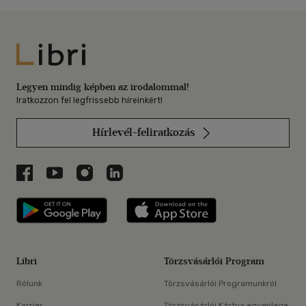
Libri
Legyen mindig képben az irodalommal!
Iratkozzon fel legfrissebb híreinkért!
Hírlevél-feliratkozás
Libri a Facebookon
Libri a Youtube-on
Libri az Instagramon
Libri a LinkedInen
Libri applikáció Szerezd meg: Google P
Libri applikáció 
Libri
Törzsvásárlói Program
Rólunk
Törzsvásárlói Programunkról
Karrier
Törzsvásárlói Kártya egyenlege