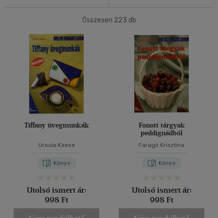
Antikvár
(4)
20 db / oldal
Összesen
223
db
Nyelv szerint
40 db / oldal
Magyar
(223)
Alkalmaz
Ár szerint
500 Ft alatt
(9)
500 Ft - 2500 Ft
(214)
2500 Ft - 4500 Ft
(1)
Tiffany üvegmunkák
Fonott tárgyak
peddignádból
Ursula Keese
Faragó Krisztina
Korosztály szerint
Könyv
Könyv
Ifjúsági
(33)
mind
(31)
Utolsó ismert ár:
Utolsó ismert ár:
Gyermek és ifjúsági
(17)
998 Ft
998 Ft
Felnőtt
(125)