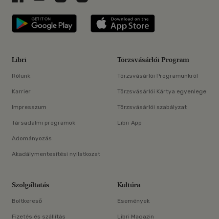
Libri applikáció Szerezd meg: Google P
Libri applikáció 
Libri
Törzsvásárlói Program
Rólunk
Törzsvásárlói Programunkról
Karrier
Törzsvásárlói Kártya egyenlege
Impresszum
Törzsvásárlói szabályzat
Társadalmi programok
Libri App
Adományozás
Akadálymentesítési nyilatkozat
Szolgáltatás
Kultúra
Boltkereső
Események
Fizetés és szállítás
Libri Magazin