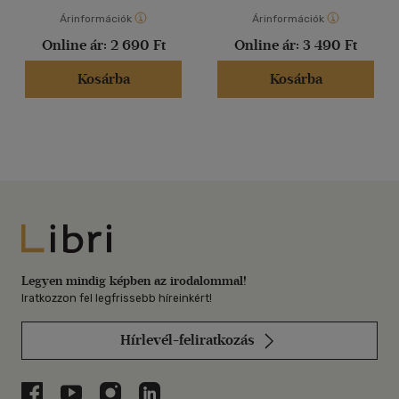
Árinformációk
Árinformációk
Online ár:
2 690 Ft
Online ár:
3 490 Ft
Kosárba
Kosárba
Libri
Legyen mindig képben az irodalommal!
Iratkozzon fel legfrissebb híreinkért!
Hírlevél-feliratkozás
Libri a Facebookon
Libri a Youtube-on
Libri az Instagramon
Libri a LinkedInen