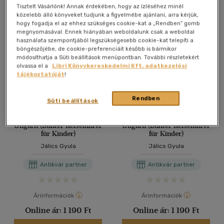
Antikvár könyv (6db)
Tisztelt Vásárlónk! Annak érdekében, hogy az ízléséhez minél
közelebb álló könyveket tudjunk a figyelmébe ajánlani, arra kérjük,
hogy fogadja el az ehhez szükséges cookie-kat a „Rendben” gomb
megnyomásával. Ennek hiányában weboldalunk csak a weboldal
használata szempontjából legszükségesebb cookie-kat telepíti a
böngészőjébe, de cookie-preferenciáit később is bármikor
módosíthatja a Süti beállítások menüpontban. További részletekért
olvassa el a
Libri Könyvkereskedelmi Kft. adatkezelési
tájékoztatóját
!
Rendben
Süti beállítások
Ungarn (Bunter Reiseführer
Ungarn (Bunter Reiseführer
für Kinder)
für Kinder)
Jálics Gyula
Jálics Gyula
Antikvár partner
Antikvár partner
Árinformációk
Árinformációk
Online ár:
1 190 Ft
Online ár:
1 190 Ft