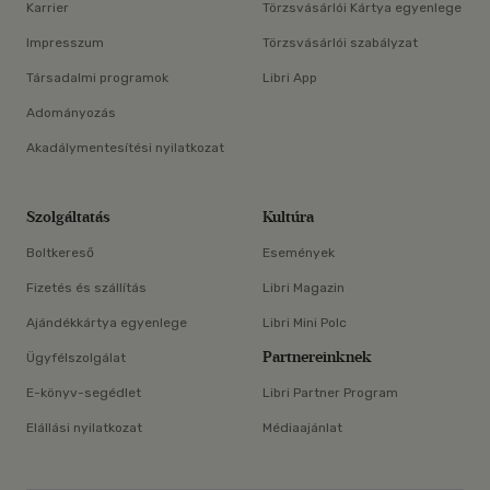
Karrier
Törzsvásárlói Kártya egyenlege
Impresszum
Törzsvásárlói szabályzat
Társadalmi programok
Libri App
Adományozás
Akadálymentesítési nyilatkozat
Szolgáltatás
Kultúra
Boltkereső
Események
Fizetés és szállítás
Libri Magazin
Ajándékkártya egyenlege
Libri Mini Polc
Partnereinknek
Ügyfélszolgálat
E-könyv-segédlet
Libri Partner Program
Elállási nyilatkozat
Médiaajánlat