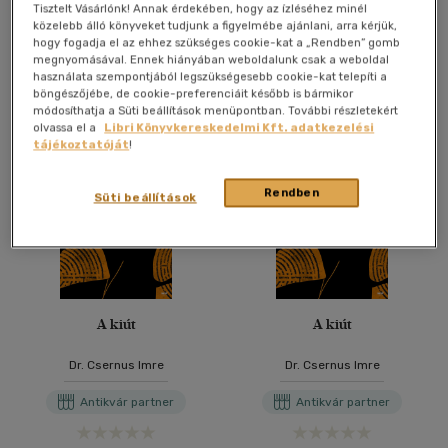
Online ár:
1 490 Ft
Online ár:
1 490 Ft
Tisztelt Vásárlónk! Annak érdekében, hogy az ízléséhez minél
közelebb álló könyveket tudjunk a figyelmébe ajánlani, arra kérjük,
hogy fogadja el az ehhez szükséges cookie-kat a „Rendben” gomb
Kosárba
Kosárba
megnyomásával. Ennek hiányában weboldalunk csak a weboldal
használata szempontjából legszükségesebb cookie-kat telepíti a
böngészőjébe, de cookie-preferenciáit később is bármikor
módosíthatja a Süti beállítások menüpontban. További részletekért
olvassa el a
Libri Könyvkereskedelmi Kft. adatkezelési
tájékoztatóját
!
Rendben
Süti beállítások
A kiút
A kiút
Dr. Csernus Imre
Dr. Csernus Imre
Antikvár partner
Antikvár partner