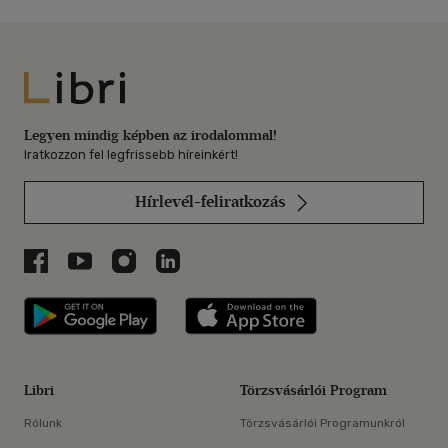
Libri
Legyen mindig képben az irodalommal!
Iratkozzon fel legfrissebb híreinkért!
Hírlevél-feliratkozás
Libri a Facebookon
Libri a Youtube-on
Libri az Instagramon
Libri a LinkedInen
Libri applikáció Szerezd meg: Google P
Libri applikáció 
Libri
Törzsvásárlói Program
Rólunk
Törzsvásárlói Programunkról