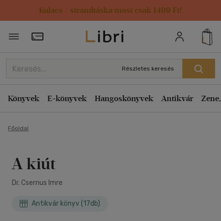
Kulacs / strandtáska most csak 1499 Ft!
Törzsvásárlói Kártya adatai
Részletes keresés
Könyvek
E-könyvek
Hangoskönyvek
Antikvár
Zene,
Főoldal
A kiút
Dr. Csernus Imre
Antikvár könyv (17db)