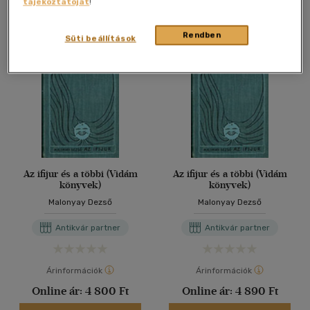
tájékoztatóját
!
Antikvár könyv (2db)
Rendben
Süti beállítások
Az ifijur és a többi (Vidám
Az ifijur és a többi (Vidám
könyvek)
könyvek)
Malonyay Dezső
Malonyay Dezső
Antikvár partner
Antikvár partner
Árinformációk
Árinformációk
Online ár:
4 800 Ft
Online ár:
4 890 Ft