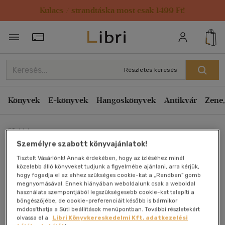
Kulacs / strandtáska most csak 1499 Ft!
Törzsvásárlói Kártya adatai
Részletes keresés
Könyvek
E-könyvek
Hangoskönyvek
Antikvár
Zene,
Főoldal
Személyre szabott könyvajánlatok!
Tisztelt Vásárlónk! Annak érdekében, hogy az ízléséhez minél
Az ifijur és a többi (Vidám
közelebb álló könyveket tudjunk a figyelmébe ajánlani, arra kérjük,
hogy fogadja el az ehhez szükséges cookie-kat a „Rendben” gomb
könyvek)
megnyomásával. Ennek hiányában weboldalunk csak a weboldal
használata szempontjából legszükségesebb cookie-kat telepíti a
böngészőjébe, de cookie-preferenciáit később is bármikor
Malonyay Dezső
módosíthatja a Süti beállítások menüpontban. További részletekért
olvassa el a
Libri Könyvkereskedelmi Kft. adatkezelési