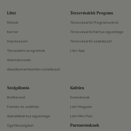
Libri
Törzsvásárlói Program
Rólunk
Törzsvásárlói Programunkról
Karrier
Törzsvásárlói Kártya egyenlege
Impresszum
Törzsvásárlói szabályzat
Társadalmi programok
Libri App
Adományozás
Akadálymentesítési nyilatkozat
Szolgáltatás
Kultúra
Boltkereső
Események
Fizetés és szállítás
Libri Magazin
Ajándékkártya egyenlege
Libri Mini Polc
Partnereinknek
Ügyfélszolgálat