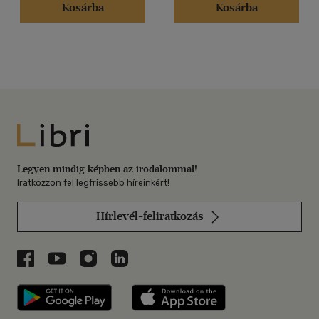
Kosárba
Kosárba
Libri
Legyen mindig képben az irodalommal!
Iratkozzon fel legfrissebb híreinkért!
Hírlevél-feliratkozás
Libri a Facebookon
Libri a Youtube-on
Libri az Instagramon
Libri a LinkedInen
Libri applikáció Szerezd meg: Google P
Libri applikáció 