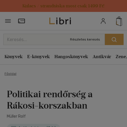
Kulacs / strandtáska most csak 1499 Ft!
Törzsvásárlói Kártya adatai
Részletes keresés
Könyvek
E-könyvek
Hangoskönyvek
Antikvár
Zene,
Főoldal
Politikai rendőrség a
Rákosi-korszakban
Müller Rolf