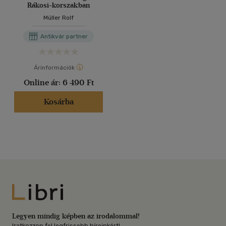
Rákosi-korszakban
Müller Rolf
Antikvár partner
Árinformációk
Online ár:
6 490 Ft
Kosárba
Libri
Legyen mindig képben az irodalommal!
Iratkozzon fel legfrissebb híreinkért!