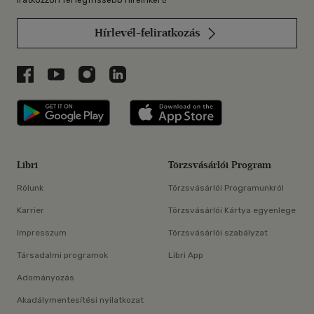
Hírlevél-feliratkozás
Libri a Facebookon
Libri a Youtube-on
Libri az Instagramon
Libri a LinkedInen
Libri applikáció Szerezd meg: Google P
Libri applikáció 
Libri
Törzsvásárlói Program
Rólunk
Törzsvásárlói Programunkról
Karrier
Törzsvásárlói Kártya egyenlege
Impresszum
Törzsvásárlói szabályzat
Társadalmi programok
Libri App
Adományozás
Akadálymentesítési nyilatkozat