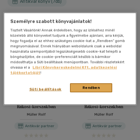
Antikvár könyv (7db)
További formátumok
Személyre szabott könyvajánlatok!
Tisztelt Vásárlónk! Annak érdekében, hogy az ízléséhez minél
közelebb álló könyveket tudjunk a figyelmébe ajánlani, arra kérjük,
hogy fogadja el az ehhez szükséges cookie-kat a „Rendben” gomb
megnyomásával. Ennek hiányában weboldalunk csak a weboldal
használata szempontjából legszükségesebb cookie-kat telepíti a
böngészőjébe, de cookie-preferenciáit később is bármikor
módosíthatja a Süti beállítások menüpontban. További részletekért
olvassa el a
Libri Könyvkereskedelmi Kft. adatkezelési
tájékoztatóját
!
Rendben
Süti beállítások
Politikai rendőrség a
Politikai rendőrség a
Rákosi-korszakban
Rákosi-korszakban
Müller Rolf
Müller Rolf
Antikvár partner
Antikvár partner