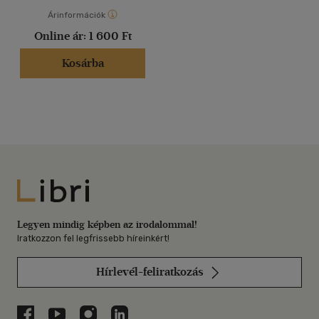
Árinformációk
Online ár:
1 600 Ft
Kosárba
Libri
Legyen mindig képben az irodalommal!
Iratkozzon fel legfrissebb híreinkért!
Hírlevél-feliratkozás
Libri a Facebookon
Libri a Youtube-on
Libri az Instagramon
Libri a LinkedInen