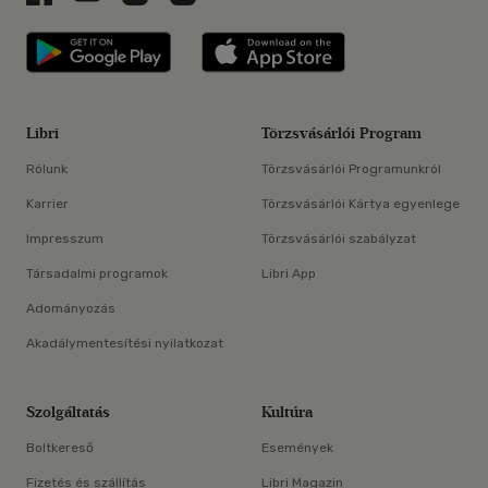
Libri applikáció Szerezd meg: Google P
Libri applikáció 
Libri
Törzsvásárlói Program
Rólunk
Törzsvásárlói Programunkról
Karrier
Törzsvásárlói Kártya egyenlege
Impresszum
Törzsvásárlói szabályzat
Társadalmi programok
Libri App
Adományozás
Akadálymentesítési nyilatkozat
Szolgáltatás
Kultúra
Boltkereső
Események
Fizetés és szállítás
Libri Magazin