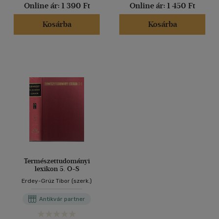
Online ár:
1 390 Ft
Online ár:
1 450 Ft
Kosárba
Kosárba
Természettudományi
lexikon 5. O-S
Erdey-Grúz Tibor (szerk.)
Antikvár partner