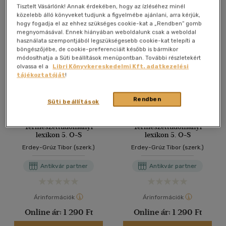
Antikvár könyv (5db)
Tisztelt Vásárlónk! Annak érdekében, hogy az ízléséhez minél
közelebb álló könyveket tudjunk a figyelmébe ajánlani, arra kérjük,
hogy fogadja el az ehhez szükséges cookie-kat a „Rendben” gomb
megnyomásával. Ennek hiányában weboldalunk csak a weboldal
használata szempontjából legszükségesebb cookie-kat telepíti a
böngészőjébe, de cookie-preferenciáit később is bármikor
módosíthatja a Süti beállítások menüpontban. További részletekért
olvassa el a
Libri Könyvkereskedelmi Kft. adatkezelési
tájékoztatóját
!
Rendben
Süti beállítások
Természettudományi
Természettudományi
lexikon 5. O-S
lexikon 5. O-S
Erdey-Grúz Tibor (szerk.)
Erdey-Grúz Tibor (szerk.)
Antikvár partner
Antikvár partner
Árinformációk
Árinformációk
Online ár:
1 290 Ft
Online ár:
1 290 Ft