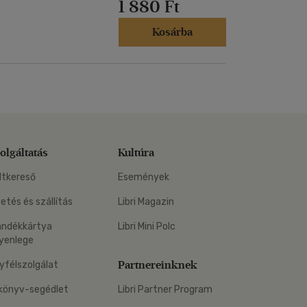
1 880 Ft
Kosárba
olgáltatás
Kultúra
ltkereső
Események
zetés és szállítás
Libri Magazin
ándékkártya
Libri Mini Polc
yenlege
Partnereinknek
yfélszolgálat
könyv-segédlet
Libri Partner Program