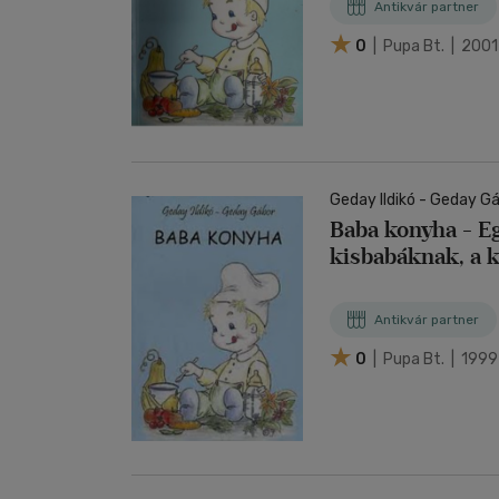
Antikvár partner
0
| Pupa Bt. | 2001
Geday Ildikó - Geday G
Baba konyha - Eg
kisbabáknak, a 
Antikvár partner
0
| Pupa Bt. | 1999