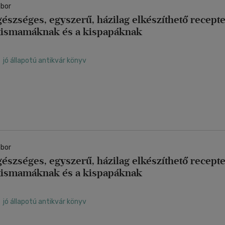
ábor
észséges, egyszerű, házilag elkészíthető recepte
kismamáknak és a kispapáknak
jó állapotú antikvár könyv
ábor
észséges, egyszerű, házilag elkészíthető recepte
kismamáknak és a kispapáknak
jó állapotú antikvár könyv