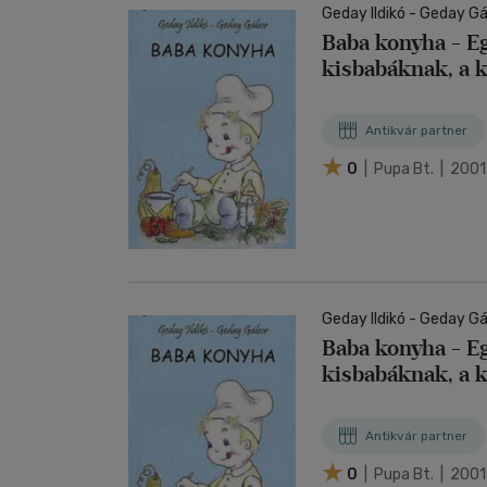
Geday Ildikó - Geday G
Baba konyha - Eg
kisbabáknak, a 
Antikvár partner
0
| Pupa Bt. | 2001
Geday Ildikó - Geday G
Baba konyha - Eg
kisbabáknak, a 
Antikvár partner
0
| Pupa Bt. | 2001