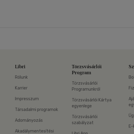
Libri
Törzsvásárlói
Sz
Program
Rólunk
Bo
Törzsvásárlói
Karrier
Fi
Programunkról
Impresszum
Aj
Törzsvásárlói Kártya
eg
egyenlege
Társadalmi programok
Üg
Törzsvásárlói
Adományozás
szabályzat
E-
Akadálymentesítési
Libri App