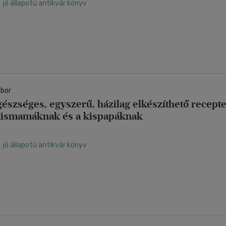
jó állapotú antikvár könyv
ábor
észséges, egyszerű, házilag elkészíthető recepte
kismamáknak és a kispapáknak
jó állapotú antikvár könyv