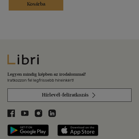
Kosárba
Libri
Legyen mindig képben az irodalommal!
Iratkozzon fel legfrissebb híreinkért!
Hírlevél-feliratkozás
Libri a Facebookon
Libri a Youtube-on
Libri az Instagramon
Libri a LinkedInen
Libri applikáció Szerezd meg: Google P
Libri applikáció 