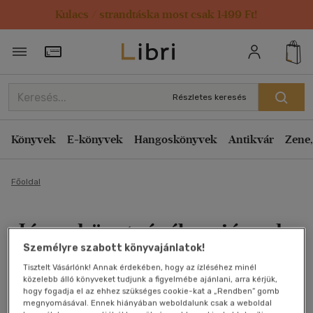
Kulacs / strandtáska most csak 1499 Ft!
Törzsvásárlói Kártya adatai
Részletes keresés
Könyvek
E-könyvek
Hangoskönyvek
Antikvár
Zene,
Főoldal
Jézus követségében járunk
Személyre szabott könyvajánlatok!
2. Katolikus hit és erkölcs
Tisztelt Vásárlónk! Annak érdekében, hogy az ízléséhez minél
közelebb álló könyveket tudjunk a figyelmébe ajánlani, arra kérjük,
Antikvár könyv (3db)
hogy fogadja el az ehhez szükséges cookie-kat a „Rendben” gomb
megnyomásával. Ennek hiányában weboldalunk csak a weboldal