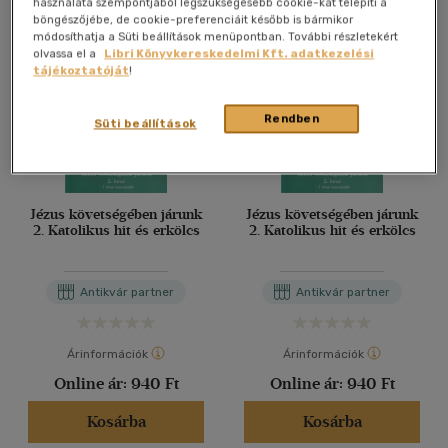
használata szempontjából legszükségesebb cookie-kat telepíti a
böngészőjébe, de cookie-preferenciáit később is bármikor
módosíthatja a Süti beállítások menüpontban. További részletekért
olvassa el a
Libri Könyvkereskedelmi Kft. adatkezelési
tájékoztatóját
!
Rendben
Süti beállítások
Jézus követségében járunk
Jézus követségében járunk
2. Katolikus hit és erkölcs
2. Katolikus hit és erkölcs
Antikvár partner
Antikvár partner
Árinformációk
Árinformációk
Online ár:
940 Ft
Online ár:
940 Ft
Kosárba
Kosárba