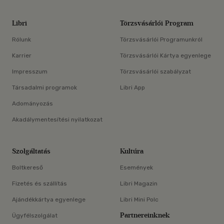
Libri
Törzsvásárlói Program
Rólunk
Törzsvásárlói Programunkról
Karrier
Törzsvásárlói Kártya egyenlege
Impresszum
Törzsvásárlói szabályzat
Társadalmi programok
Libri App
Adományozás
Akadálymentesítési nyilatkozat
Szolgáltatás
Kultúra
Boltkereső
Események
Fizetés és szállítás
Libri Magazin
Ajándékkártya egyenlege
Libri Mini Polc
Partnereinknek
Ügyfélszolgálat