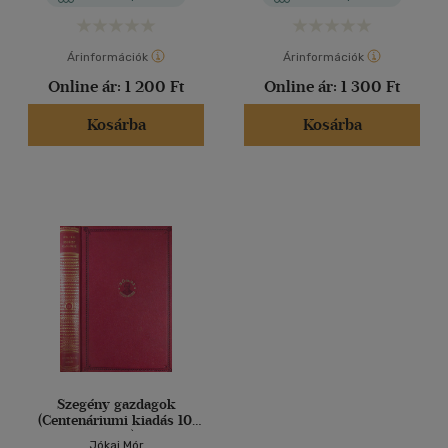
Árinformációk
Árinformációk
Online ár:
1 200 Ft
Online ár:
1 300 Ft
Kosárba
Kosárba
Szegény gazdagok
(Centenáriumi kiadás 10.
kötet)
Jókai Mór