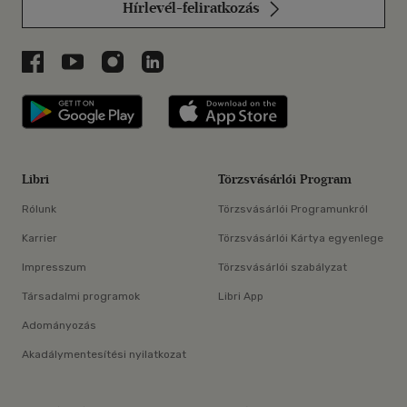
Hírlevél-feliratkozás
Libri a Facebookon
Libri a Youtube-on
Libri az Instagramon
Libri a LinkedInen
Libri applikáció Szerezd meg: Google P
Libri applikáció 
Libri
Törzsvásárlói Program
Rólunk
Törzsvásárlói Programunkról
Karrier
Törzsvásárlói Kártya egyenlege
Impresszum
Törzsvásárlói szabályzat
Társadalmi programok
Libri App
Adományozás
Akadálymentesítési nyilatkozat