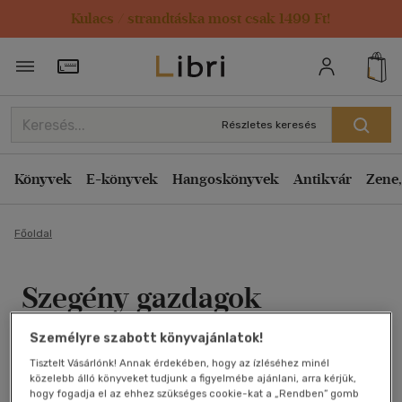
Kulacs / strandtáska most csak 1499 Ft!
Törzsvásárlói Kártya adatai
Részletes keresés
Könyvek
E-könyvek
Hangoskönyvek
Antikvár
Zene,
Főoldal
Szegény gazdagok
(Centenáriumi kiadás 10.
Személyre szabott könyvajánlatok!
kötet)
Tisztelt Vásárlónk! Annak érdekében, hogy az ízléséhez minél
közelebb álló könyveket tudjunk a figyelmébe ajánlani, arra kérjük,
hogy fogadja el az ehhez szükséges cookie-kat a „Rendben” gomb