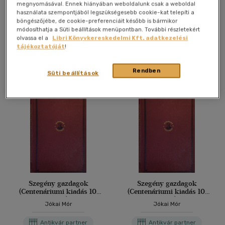
Jókai Mór
megnyomásával. Ennek hiányában weboldalunk csak a weboldal
használata szempontjából legszükségesebb cookie-kat telepíti a
böngészőjébe, de cookie-preferenciáit később is bármikor
Antikvár könyv (3db)
módosíthatja a Süti beállítások menüpontban. További részletekért
olvassa el a
Libri Könyvkereskedelmi Kft. adatkezelési
tájékoztatóját
!
További formátumok
Rendben
Süti beállítások
Szegény gazdagok
Szegény gazdagok
(Centenáriumi kiadás 10.
(Centenáriumi kiadás 10.
kötet)
kötet)
Jókai Mór
Jókai Mór
Antikvár partner
Antikvár partner