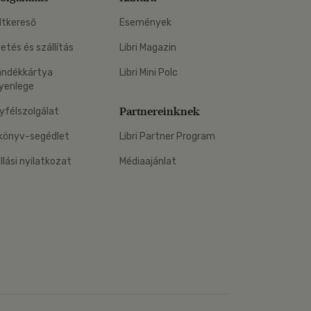
Kártya
Vallás, mitológia
m
ltkereső
Események
Képeslap
és Természet
yv
Naptár
zetés és szállítás
Libri Magazin
k
Papír, írószer
ándékkártya
Libri Mini Polc
yenlege
ok
Partnereinknek
yfélszolgálat
könyv-segédlet
Libri Partner Program
állási nyilatkozat
Médiaajánlat