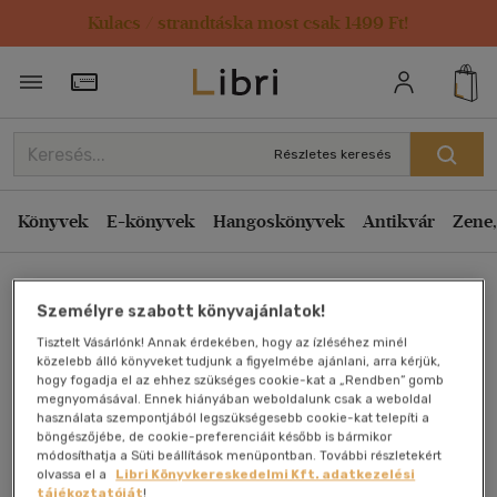
Kulacs / strandtáska most csak 1499 Ft!
Törzsvásárlói Kártya adatai
Részletes keresés
Könyvek
E-könyvek
Hangoskönyvek
Antikvár
Zene,
Főoldal
Személyre szabott könyvajánlatok!
Tisztelt Vásárlónk! Annak érdekében, hogy az ízléséhez minél
Az univerzum atlasza
közelebb álló könyveket tudjunk a figyelmébe ajánlani, arra kérjük,
hogy fogadja el az ehhez szükséges cookie-kat a „Rendben” gomb
megnyomásával. Ennek hiányában weboldalunk csak a weboldal
Mark A. Garlick
használata szempontjából legszükségesebb cookie-kat telepíti a
böngészőjébe, de cookie-preferenciáit később is bármikor
módosíthatja a Süti beállítások menüpontban. További részletekért
Antikvár könyv (1db)
olvassa el a
Libri Könyvkereskedelmi Kft. adatkezelési
tájékoztatóját
!