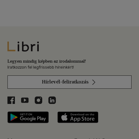
Libri
Legyen mindig képben az irodalommal!
Iratkozzon fel legfrissebb híreinkért!
Hírlevél-feliratkozás
Libri a Facebookon
Libri a Youtube-on
Libri az Instagramon
Libri a LinkedInen
Libri applikáció Szerezd meg: Google P
Libri applikáció 