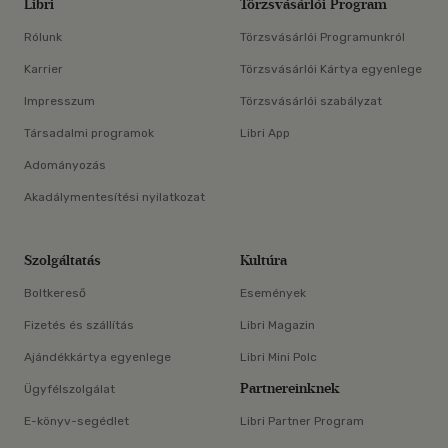
Libri
Törzsvásárlói Program
Rólunk
Törzsvásárlói Programunkról
Karrier
Törzsvásárlói Kártya egyenlege
Impresszum
Törzsvásárlói szabályzat
Társadalmi programok
Libri App
Adományozás
Akadálymentesítési nyilatkozat
Szolgáltatás
Kultúra
Boltkereső
Események
Fizetés és szállítás
Libri Magazin
Ajándékkártya egyenlege
Libri Mini Polc
Partnereinknek
Ügyfélszolgálat
E-könyv-segédlet
Libri Partner Program