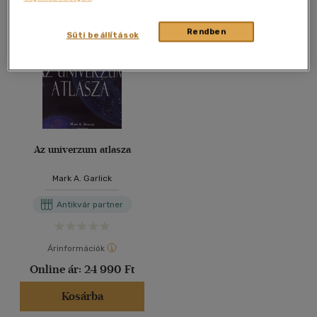
Rendben
Süti beállítások
Az univerzum atlasza
Mark A. Garlick
Antikvár partner
Árinformációk
Online ár:
24 990 Ft
Kosárba