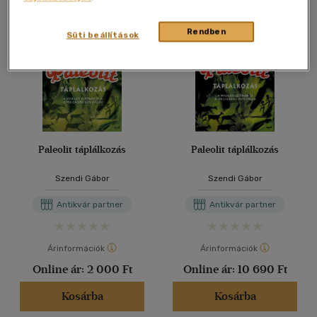
Rendben
Süti beállítások
Paleolit táplálkozás
Paleolit táplálkozás
Szendi Gábor
Szendi Gábor
Antikvár partner
Antikvár partner
Árinformációk
Árinformációk
Online ár:
2 000 Ft
Online ár:
10 690 Ft
Kosárba
Kosárba