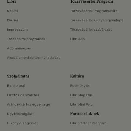
Libri
Törzsvásárlói Program
Rólunk
Törzsvásárlói Programunkról
Karrier
Törzsvásárlói Kártya egyenlege
Impresszum
Törzsvásárlói szabályzat
Társadalmi programok
Libri App
Adományozás
Akadálymentesítési nyilatkozat
Szolgáltatás
Kultúra
Boltkereső
Események
Fizetés és szállítás
Libri Magazin
Ajándékkártya egyenlege
Libri Mini Polc
Partnereinknek
Ügyfélszolgálat
E-könyv-segédlet
Libri Partner Program