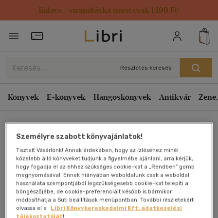
Kulacs / strandtáska most csak 1499 Ft!
Törzsvásárlói Kártya adatai
Részletes keresés
Könyvek
E-könyvek
Hangoskönyvek
Antikvár
Zene,
Főoldal
Személyre szabott könyvajánlatok!
Tisztelt Vásárlónk! Annak érdekében, hogy az ízléséhez minél
Paleolit táplálkozás
közelebb álló könyveket tudjunk a figyelmébe ajánlani, arra kérjük,
hogy fogadja el az ehhez szükséges cookie-kat a „Rendben” gomb
megnyomásával. Ennek hiányában weboldalunk csak a weboldal
Szendi Gábor
használata szempontjából legszükségesebb cookie-kat telepíti a
böngészőjébe, de cookie-preferenciáit később is bármikor
módosíthatja a Süti beállítások menüpontban. További részletekért
Antikvár könyv (2db)
olvassa el a
Libri Könyvkereskedelmi Kft. adatkezelési
tájékoztatóját
!