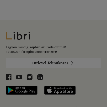
Libri
Legyen mindig képben az irodalommal!
Iratkozzon fel legfrissebb híreinkért!
Hírlevél-feliratkozás
Libri a Facebookon
Libri a Youtube-on
Libri az Instagramon
Libri a LinkedInen
Libri applikáció Szerezd meg: Google P
Libri applikáció 