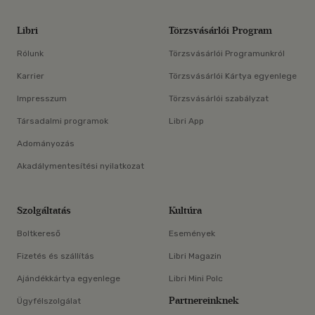
Libri
Törzsvásárlói Program
Rólunk
Törzsvásárlói Programunkról
Karrier
Törzsvásárlói Kártya egyenlege
Impresszum
Törzsvásárlói szabályzat
Társadalmi programok
Libri App
Adományozás
Akadálymentesítési nyilatkozat
Szolgáltatás
Kultúra
Boltkereső
Események
Fizetés és szállítás
Libri Magazin
Ajándékkártya egyenlege
Libri Mini Polc
Partnereinknek
Ügyfélszolgálat