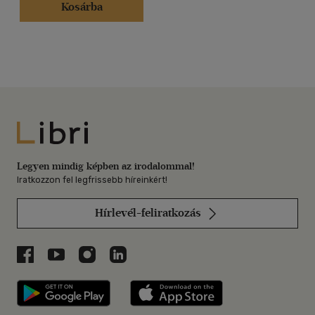
Kosárba
Libri
Legyen mindig képben az irodalommal!
Iratkozzon fel legfrissebb híreinkért!
Hírlevél-feliratkozás
Libri a Facebookon
Libri a Youtube-on
Libri az Instagramon
Libri a LinkedInen
Libri applikáció Szerezd meg: Google P
Libri applikáció 