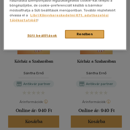
használata szempontjából legszükségesebb cookie-kat telepíti a
böngészőjébe, de cookie-preferenciáit később is bármikor
módosíthatja a Süti beállítások menüpontban. További részletekért
olvassa el a
Libri Könyvkereskedelmi Kft. adatkezelési
tájékoztatóját
!
Rendben
Süti beállítások
Kórház a Szaharában
Kórház a Szaharában
Sántha Ernő
Sántha Ernő
Antikvár partner
Antikvár partner
Árinformációk
Árinformációk
Online ár:
940 Ft
Online ár:
940 Ft
Kosárba
Kosárba