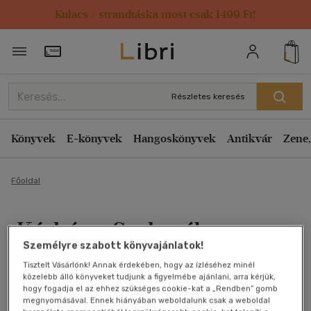
Kulacs / strandtáska most csak 1499 Ft!
Törzsvásárlói Kártya adatai
Részletes keresés
Könyvek
E-könyvek
Hangoskönyvek
Antikvár
Zene,
Főoldal
Kórház a Szaharában
Személyre szabott könyvajánlatok!
Sántha Ernő
Tisztelt Vásárlónk! Annak érdekében, hogy az ízléséhez minél
közelebb álló könyveket tudjunk a figyelmébe ajánlani, arra kérjük,
Antikvár könyv (3db)
hogy fogadja el az ehhez szükséges cookie-kat a „Rendben” gomb
megnyomásával. Ennek hiányában weboldalunk csak a weboldal