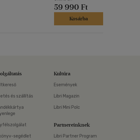
59 990 Ft
Kosárba
olgáltatás
Kultúra
ltkereső
Események
zetés és szállítás
Libri Magazin
ándékkártya
Libri Mini Polc
yenlege
Partnereinknek
yfélszolgálat
könyv-segédlet
Libri Partner Program