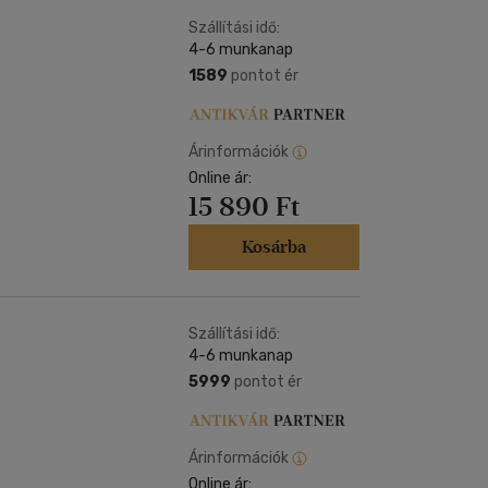
Kártya
Vallás, mitológia
m
Szállítási idő:
Képeslap
4-6 munkanap
és Természet
yv
Naptár
1589
pontot ér
k
Papír, írószer
ok
Árinformációk
Online ár:
15 890 Ft
Kosárba
Szállítási idő:
4-6 munkanap
5999
pontot ér
Árinformációk
Online ár: