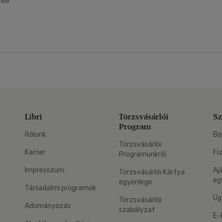
988
Libri
Törzsvásárlói
Sz
Program
Rólunk
Bo
Törzsvásárlói
Karrier
Fi
Programunkról
Impresszum
Aj
Törzsvásárlói Kártya
eg
egyenlege
Társadalmi programok
Üg
Törzsvásárlói
Adományozás
szabályzat
E-