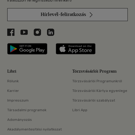
Iratkozzon fel legfrissebb híreinkért!
Hírlevél-feliratkozás
Libri a Facebookon
Libri a Youtube-on
Libri az Instagramon
Libri a LinkedInen
Libri applikáció Szerezd meg: Google P
Libri applikáció 
Libri
Törzsvásárlói Program
Rólunk
Törzsvásárlói Programunkról
Karrier
Törzsvásárlói Kártya egyenlege
Impresszum
Törzsvásárlói szabályzat
Társadalmi programok
Libri App
Adományozás
Akadálymentesítési nyilatkozat