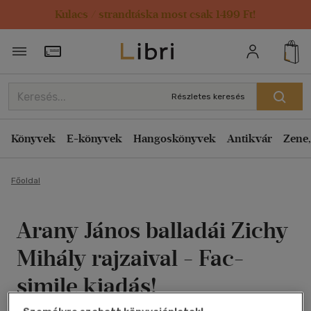
Kulacs / strandtáska most csak 1499 Ft!
Törzsvásárlói Kártya adatai
Részletes keresés
Könyvek
E-könyvek
Hangoskönyvek
Antikvár
Zene,
Főoldal
Arany János balladái Zichy
Mihály rajzaival - Fac-
simile kiadás!