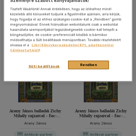
Személyre szabott könyvajánlatok!
Arany János
Tisztelt Vásárlónk! Annak érdekében, hogy az ízléséhez minél
Antikvár könyv (5db)
közelebb álló könyveket tudjunk a figyelmébe ajánlani, arra kérjük,
hogy fogadja el az ehhez szükséges cookie-kat a „Rendben” gomb
megnyomásával. Ennek hiányában weboldalunk csak a weboldal
használata szempontjából legszükségesebb cookie-kat telepíti a
További formátumok
böngészőjébe, de cookie-preferenciáit később is bármikor
módosíthatja a Süti beállítások menüpontban. További részletekért
olvassa el a
Libri Könyvkereskedelmi Kft. adatkezelési
tájékoztatóját
!
Rendben
Süti beállítások
Arany János balladái Zichy
Arany János balladái Zichy
Mihály rajzaival - Fac-
Mihály rajzaival - Fac-
simile kiadás!
simile kiadás!
Arany János
Arany János
Antikvár partner
Antikvár partner