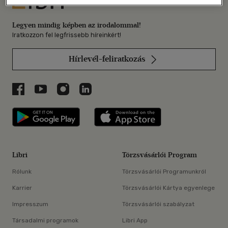
Legyen mindig képben az irodalommal!
Iratkozzon fel legfrissebb híreinkért!
Hírlevél-feliratkozás
Libri a Facebookon
Libri a Youtube-on
Libri az Instagramon
Libri a LinkedInen
Libri applikáció Szerezd meg: Google P
Libri applikáció 
Libri
Törzsvásárlói Program
Rólunk
Törzsvásárlói Programunkról
Karrier
Törzsvásárlói Kártya egyenlege
Impresszum
Törzsvásárlói szabályzat
Társadalmi programok
Libri App