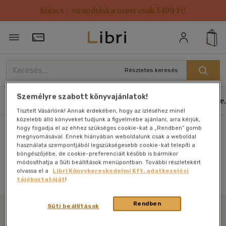
Kulacs / strandtáska most csak 1499 Ft!
Törzsvásárlói Kártya adatai
Részletes keresés
Személyre szabott könyvajánlatok!
Könyvek
E-könyvek
Hangoskönyvek
Antikvár
Zene,
Tisztelt Vásárlónk! Annak érdekében, hogy az ízléséhez minél
közelebb álló könyveket tudjunk a figyelmébe ajánlani, arra kérjük,
hogy fogadja el az ehhez szükséges cookie-kat a „Rendben” gomb
Főoldal
megnyomásával. Ennek hiányában weboldalunk csak a weboldal
használata szempontjából legszükségesebb cookie-kat telepíti a
böngészőjébe, de cookie-preferenciáit később is bármikor
módosíthatja a Süti beállítások menüpontban. További részletekért
Antikvár könyv (0db)
olvassa el a
Libri Könyvkereskedelmi Kft. adatkezelési
tájékoztatóját
!
Rendben
Süti beállítások
Libri