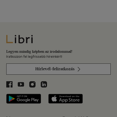
Libri
Legyen mindig képben az irodalommal!
Iratkozzon fel legfrissebb híreinkért!
Hírlevél-feliratkozás
Libri a Facebookon
Libri a Youtube-on
Libri az Instagramon
Libri a LinkedInen
Libri applikáció Szerezd meg: Google P
Libri applikáció 