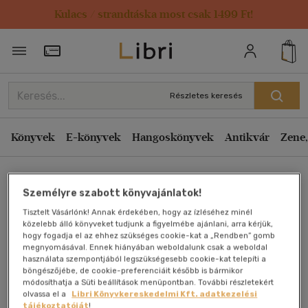
Kulacs / strandtáska most csak 1499 Ft!
Törzsvásárlói Kártya adatai
Részletes keresés
Könyvek
E-könyvek
Hangoskönyvek
Antikvár
Zene,
Főoldal
Személyre szabott könyvajánlatok!
Tisztelt Vásárlónk! Annak érdekében, hogy az ízléséhez minél
The Ninja
közelebb álló könyveket tudjunk a figyelmébe ajánlani, arra kérjük,
hogy fogadja el az ehhez szükséges cookie-kat a „Rendben” gomb
megnyomásával. Ennek hiányában weboldalunk csak a weboldal
Eric Van Lustbader
használata szempontjából legszükségesebb cookie-kat telepíti a
böngészőjébe, de cookie-preferenciáit később is bármikor
módosíthatja a Süti beállítások menüpontban. További részletekért
Antikvár könyv (2db)
olvassa el a
Libri Könyvkereskedelmi Kft. adatkezelési
tájékoztatóját
!