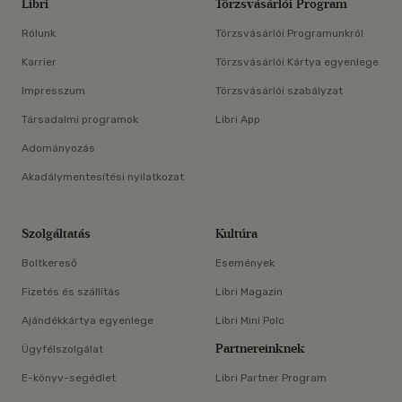
Libri
Törzsvásárlói Program
Rólunk
Törzsvásárlói Programunkról
Karrier
Törzsvásárlói Kártya egyenlege
Impresszum
Törzsvásárlói szabályzat
Társadalmi programok
Libri App
Adományozás
Akadálymentesítési nyilatkozat
Szolgáltatás
Kultúra
Boltkereső
Események
Fizetés és szállítás
Libri Magazin
Ajándékkártya egyenlege
Libri Mini Polc
Partnereinknek
Ügyfélszolgálat
E-könyv-segédlet
Libri Partner Program