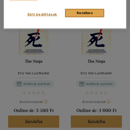
Rendben
Süti beállítások
The Ninja
The Ninja
Eric Van Lustbader
Eric Van Lustbader
Antikvár partner
Antikvár partner
Árinformációk
Árinformációk
Online ár:
3 590 Ft
Online ár:
3 690 Ft
Kosárba
Kosárba