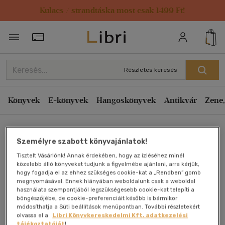
Kulacs / strandtáska most csak 1499 Ft!
Törzsvásárlói Kártya adatai
Részletes keresés
Könyvek
E-könyvek
Hangoskönyvek
Antikvár
Zene,
Főoldal
Személyre szabott könyvajánlatok!
Tisztelt Vásárlónk! Annak érdekében, hogy az ízléséhez minél
Top Bookazine - Világunk
közelebb álló könyveket tudjunk a figyelmébe ajánlani, arra kérjük,
hogy fogadja el az ehhez szükséges cookie-kat a „Rendben” gomb
megnyomásával. Ennek hiányában weboldalunk csak a weboldal
titkai 2023
használata szempontjából legszükségesebb cookie-kat telepíti a
böngészőjébe, de cookie-preferenciáit később is bármikor
módosíthatja a Süti beállítások menüpontban. További részletekért
Antikvár könyv (2db)
olvassa el a
Libri Könyvkereskedelmi Kft. adatkezelési
tájékoztatóját
!