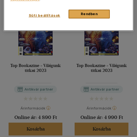
Rendben
Süti beállítások
Top Bookazine - Világunk
Top Bookazine - Világunk
titkai 2023
titkai 2023
Antikvár partner
Antikvár partner
Árinformációk
Árinformációk
Online ár:
4 890 Ft
Online ár:
4 990 Ft
Kosárba
Kosárba