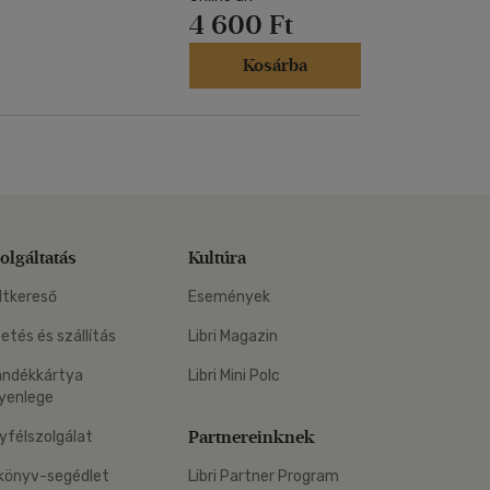
4 600 Ft
Kosárba
olgáltatás
Kultúra
ltkereső
Események
zetés és szállítás
Libri Magazin
ándékkártya
Libri Mini Polc
yenlege
Partnereinknek
yfélszolgálat
könyv-segédlet
Libri Partner Program