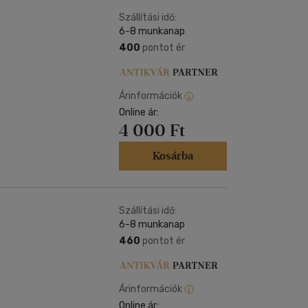
Kártya
Vallás, mitológia
m
Szállítási idő:
Képeslap
6-8 munkanap
és Természet
yv
Naptár
400
pontot ér
k
Papír, írószer
ok
Árinformációk
Online ár:
4 000 Ft
Kosárba
Szállítási idő:
6-8 munkanap
460
pontot ér
Árinformációk
Online ár: