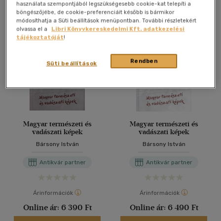
Antikvár könyv (3db)
használata szempontjából legszükségesebb cookie-kat telepíti a
böngészőjébe, de cookie-preferenciáit később is bármikor
módosíthatja a Süti beállítások menüpontban. További részletekért
olvassa el a
Libri Könyvkereskedelmi Kft. adatkezelési
tájékoztatóját
!
Rendben
Süti beállítások
Magyar természeti és
Magyar természeti és
vadászati képek
vadászati képek
Bársony István
Bársony István
Antikvár partner
Antikvár partner
Árinformációk
Árinformációk
Online ár:
6 390 Ft
Online ár:
6 490 Ft