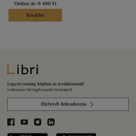
Online ár:
6 490 Ft
Kosárba
Libri
Legyen mindig képben az irodalommal!
Iratkozzon fel legfrissebb híreinkért!
Hírlevél-feliratkozás
Libri a Facebookon
Libri a Youtube-on
Libri az Instagramon
Libri a LinkedInen