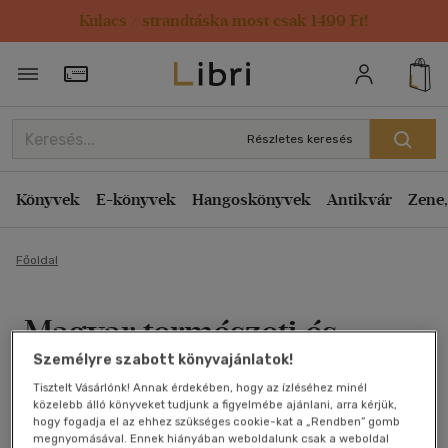
Kulacs / strandtáska most csak 1499 Ft!
Törzsvásárlói Kártya adatai
Részletes keresés
Könyvek
E-könyvek
Hangoskönyvek
Antikvár
Zene,
Főoldal
Magyar természeti és
Személyre szabott könyvajánlatok!
vadászati képek
Tisztelt Vásárlónk! Annak érdekében, hogy az ízléséhez minél
közelebb álló könyveket tudjunk a figyelmébe ajánlani, arra kérjük,
Bársony István
hogy fogadja el az ehhez szükséges cookie-kat a „Rendben” gomb
megnyomásával. Ennek hiányában weboldalunk csak a weboldal