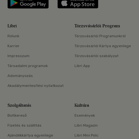
Libri applikáció Szerezd meg: Google P
Libri applikáció 
Libri
Törzsvásárlói Program
Rólunk
Törzsvásárlói Programunkról
Karrier
Törzsvásárlói Kártya egyenlege
Impresszum
Törzsvásárlói szabályzat
Társadalmi programok
Libri App
Adományozás
Akadálymentesítési nyilatkozat
Szolgáltatás
Kultúra
Boltkereső
Események
Fizetés és szállítás
Libri Magazin
Ajándékkártya egyenlege
Libri Mini Polc