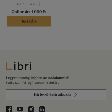
Árinformációk
Online ár:
4 090 Ft
Kosárba
Libri
Legyen mindig képben az irodalommal!
Iratkozzon fel legfrissebb híreinkért!
Hírlevél-feliratkozás
Libri a Facebookon
Libri a Youtube-on
Libri az Instagramon
Libri a LinkedInen