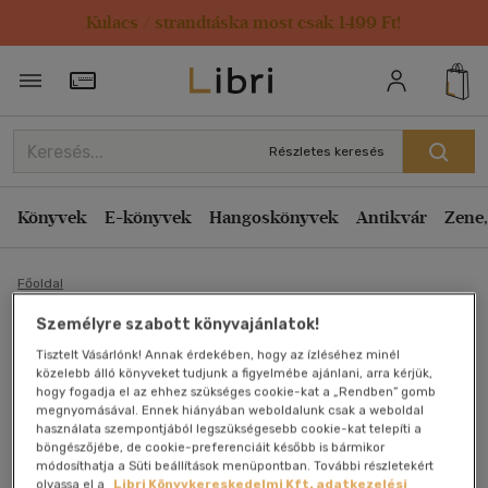
Kulacs / strandtáska most csak 1499 Ft!
Törzsvásárlói Kártya adatai
Részletes keresés
Könyvek
E-könyvek
Hangoskönyvek
Antikvár
Zene,
Főoldal
Személyre szabott könyvajánlatok!
Mielőtt az emlékeid
Tisztelt Vásárlónk! Annak érdekében, hogy az ízléséhez minél
közelebb álló könyveket tudjunk a figyelmébe ajánlani, arra kérjük,
hogy fogadja el az ehhez szükséges cookie-kat a „Rendben” gomb
elhalványulnak
megnyomásával. Ennek hiányában weboldalunk csak a weboldal
használata szempontjából legszükségesebb cookie-kat telepíti a
Kavagucsi Tosikadzu
böngészőjébe, de cookie-preferenciáit később is bármikor
módosíthatja a Süti beállítások menüpontban. További részletekért
olvassa el a
Libri Könyvkereskedelmi Kft. adatkezelési