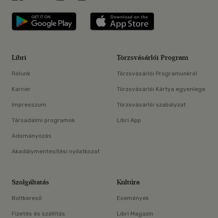
Libri applikáció Szerezd meg: Google P
Libri applikáció 
Libri
Törzsvásárlói Program
Rólunk
Törzsvásárlói Programunkról
Karrier
Törzsvásárlói Kártya egyenlege
Impresszum
Törzsvásárlói szabályzat
Társadalmi programok
Libri App
Adományozás
Akadálymentesítési nyilatkozat
Szolgáltatás
Kultúra
Boltkereső
Események
Fizetés és szállítás
Libri Magazin