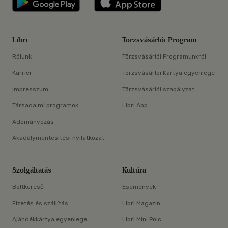
Libri
Törzsvásárlói Program
Rólunk
Törzsvásárlói Programunkról
Karrier
Törzsvásárlói Kártya egyenlege
Impresszum
Törzsvásárlói szabályzat
Társadalmi programok
Libri App
Adományozás
Akadálymentesítési nyilatkozat
Szolgáltatás
Kultúra
Boltkereső
Események
Fizetés és szállítás
Libri Magazin
Ajándékkártya egyenlege
Libri Mini Polc