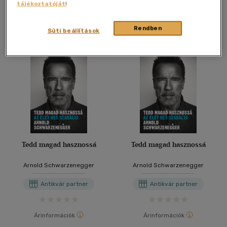
tájékoztatóját
!
További formátumok
Rendben
Süti beállítások
Tedd magad hasznossá
Tedd magad hasznossá
Arnold Schwarzenegger
Arnold Schwarzenegger
Antikvár partner
Antikvár partner
Árinformációk
Árinformációk