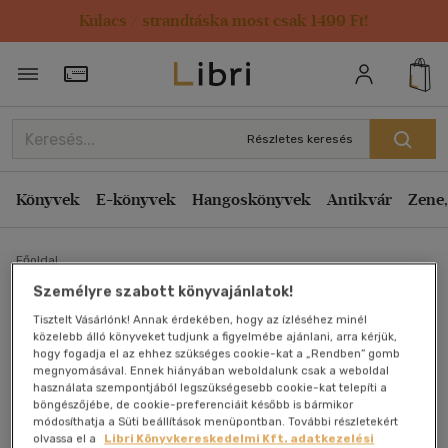
Kulacs / strandtáska most csak 1499 Ft!
Törzsvásárlói Kártya adatai
Részletes keresés
Könyvek
E-könyvek
Hangoskönyvek
Antikvár
Zene,
Főoldal
Személyre szabott könyvajánlatok!
Tisztelt Vásárlónk! Annak érdekében, hogy az ízléséhez minél
Tedd magad hasznossá
közelebb álló könyveket tudjunk a figyelmébe ajánlani, arra kérjük,
hogy fogadja el az ehhez szükséges cookie-kat a „Rendben” gomb
Arnold Schwarzenegger
megnyomásával. Ennek hiányában weboldalunk csak a weboldal
használata szempontjából legszükségesebb cookie-kat telepíti a
böngészőjébe, de cookie-preferenciáit később is bármikor
Antikvár könyv (2db)
módosíthatja a Süti beállítások menüpontban. További részletekért
olvassa el a
Libri Könyvkereskedelmi Kft. adatkezelési