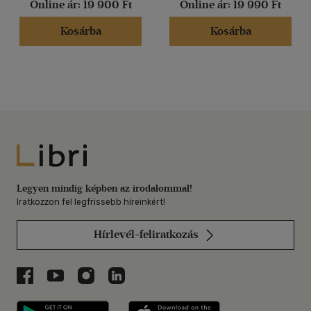
Online ár:
19 900 Ft
Online ár:
19 990 Ft
Kosárba
Kosárba
Libri
Legyen mindig képben az irodalommal!
Iratkozzon fel legfrissebb híreinkért!
Hírlevél-feliratkozás
Libri a Facebookon
Libri a Youtube-on
Libri az Instagramon
Libri a LinkedInen
Libri applikáció Szerezd meg: Google P
Libri applikáció 