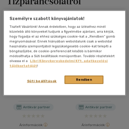
Tízparancsolatról
Antikvár könyv (8db)
Személyre szabott könyvajánlatok!
Tisztelt Vásárlónk! Annak érdekében, hogy az ízléséhez minél
közelebb álló könyveket tudjunk a figyelmébe ajánlani, arra kérjük,
hogy fogadja el az ehhez szükséges cookie-kat a „Rendben” gomb
megnyomásával. Ennek hiányában weboldalunk csak a weboldal
használata szempontjából legszükségesebb cookie-kat telepíti a
böngészőjébe, de cookie-preferenciáit később is bármikor
módosíthatja a Süti beállítások menüpontban. További részletekért
olvassa el a
Libri Könyvkereskedelmi Kft. adatkezelési
tájékoztatóját
!
Rendben
Süti beállítások
Tíz segítség az
Tíz segítség az
emberréválás útján -
emberréválás útján -
Igehirdetések a
Igehirdetések a
Tízparancsolatról
Tízparancsolatról
Antikvár partner
Antikvár partner
Árinformációk
Árinformációk