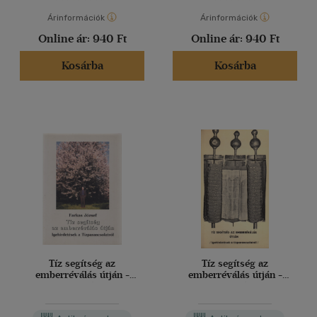
Árinformációk
Árinformációk
Online ár:
940 Ft
Online ár:
940 Ft
Kosárba
Kosárba
Tíz segítség az
Tíz segítség az
emberréválás útján -
emberréválás útján -
Igehirdetések a
Igehirdetések a
Tízparancsolatról
Tízparancsolatról