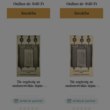
Online ár:
940 Ft
Online ár:
940 Ft
Kosárba
Kosárba
Tíz segítség az
Tíz segítség az
emberréválás útján -
emberréválás útján -
Igehirdetések a
Igehirdetések a
Tízparancsolatról
Tízparancsolatról
Antikvár partner
Antikvár partner