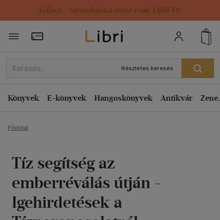
Kulacs / strandtáska most csak 1499 Ft!
Törzsvásárlói Kártya adatai
Részletes keresés
Könyvek
E-könyvek
Hangoskönyvek
Antikvár
Zene,
Főoldal
Tíz segítség az
emberréválás útján -
Igehirdetések a