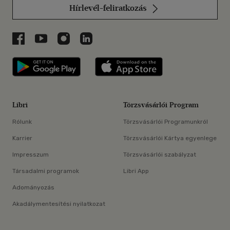
Hírlevél-feliratkozás
Libri a Facebookon
Libri a Youtube-on
Libri az Instagramon
Libri a LinkedInen
Libri applikáció Szerezd meg: Google P
Libri applikáció 
Libri
Törzsvásárlói Program
Rólunk
Törzsvásárlói Programunkról
Karrier
Törzsvásárlói Kártya egyenlege
Impresszum
Törzsvásárlói szabályzat
Társadalmi programok
Libri App
Adományozás
Akadálymentesítési nyilatkozat