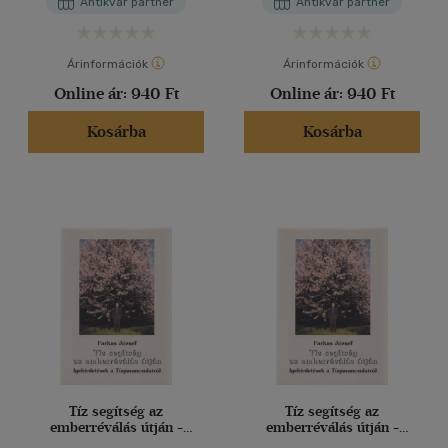
Antikvár partner
Antikvár partner
Árinformációk
Árinformációk
Online ár:
940 Ft
Online ár:
940 Ft
Kosárba
Kosárba
Tíz segítség az
Tíz segítség az
emberréválás útján -
emberréválás útján -
Igehirdetések a
Igehirdetések a