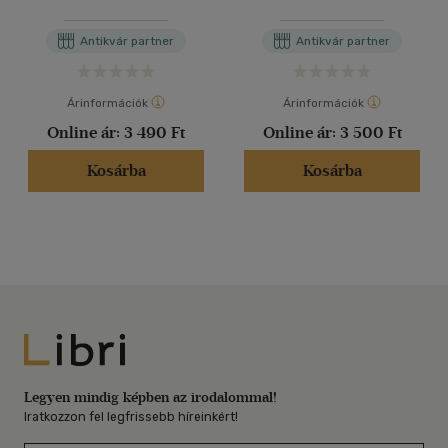
Tízparancsolatról
Tízparancsolatról
Antikvár partner
Antikvár partner
Árinformációk
Árinformációk
Online ár:
3 490 Ft
Online ár:
3 500 Ft
Kosárba
Kosárba
Libri
Legyen mindig képben az irodalommal!
Iratkozzon fel legfrissebb híreinkért!