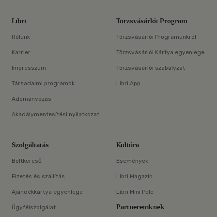
Libri
Törzsvásárlói Program
Rólunk
Törzsvásárlói Programunkról
Karrier
Törzsvásárlói Kártya egyenlege
Impresszum
Törzsvásárlói szabályzat
Társadalmi programok
Libri App
Adományozás
Akadálymentesítési nyilatkozat
Szolgáltatás
Kultúra
Boltkereső
Események
Fizetés és szállítás
Libri Magazin
Ajándékkártya egyenlege
Libri Mini Polc
Partnereinknek
Ügyfélszolgálat