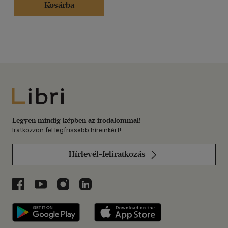
Kosárba
Libri
Legyen mindig képben az irodalommal!
Iratkozzon fel legfrissebb híreinkért!
Hírlevél-feliratkozás
Libri a Facebookon
Libri a Youtube-on
Libri az Instagramon
Libri a LinkedInen
Libri applikáció Szerezd meg: Google P
Libri applikáció 