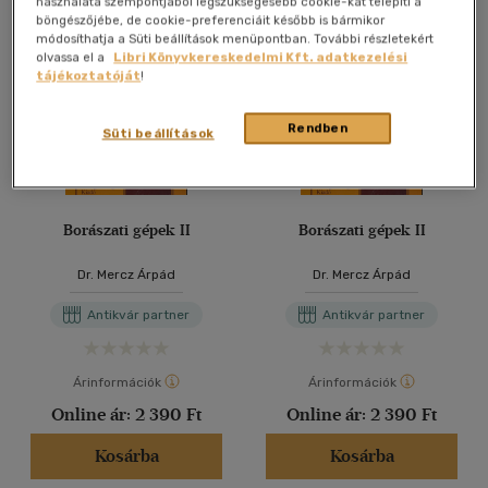
használata szempontjából legszükségesebb cookie-kat telepíti a
böngészőjébe, de cookie-preferenciáit később is bármikor
módosíthatja a Süti beállítások menüpontban. További részletekért
olvassa el a
Libri Könyvkereskedelmi Kft. adatkezelési
tájékoztatóját
!
Rendben
Süti beállítások
Borászati gépek II
Borászati gépek II
Dr. Mercz Árpád
Dr. Mercz Árpád
Antikvár partner
Antikvár partner
Árinformációk
Árinformációk
Online ár:
2 390 Ft
Online ár:
2 390 Ft
Kosárba
Kosárba