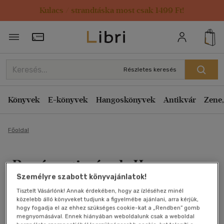
Kulacs / strandtáska most csak 1499 Ft!
Törzsvásárlói Kártya adatai
Részletes keresés
Könyvek
E-könyvek
Hangoskönyvek
Antikvár
Zene,
Főoldal
Borászati gépek II
Személyre szabott könyvajánlatok!
Dr. Mercz Árpád
Tisztelt Vásárlónk! Annak érdekében, hogy az ízléséhez minél
közelebb álló könyveket tudjunk a figyelmébe ajánlani, arra kérjük,
Antikvár könyv (3db)
hogy fogadja el az ehhez szükséges cookie-kat a „Rendben” gomb
megnyomásával. Ennek hiányában weboldalunk csak a weboldal