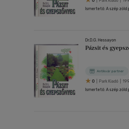
0
| Park Kiadó | 19
Ismertető: A szép zöld 
Dr.D.G. Hessayon
Pázsit és gyepsz
Antikvár partner
0
| Park Kiadó | 19
Ismertető: A szép zöld 