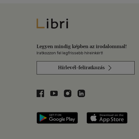
Libri
Legyen mindig képben az irodalommal!
Iratkozzon fel legfrissebb híreinkért!
Hírlevél-feliratkozás
Libri a Facebookon
Libri a Youtube-on
Libri az Instagramon
Libri a LinkedInen
Libri applikáció Szerezd m
Libri