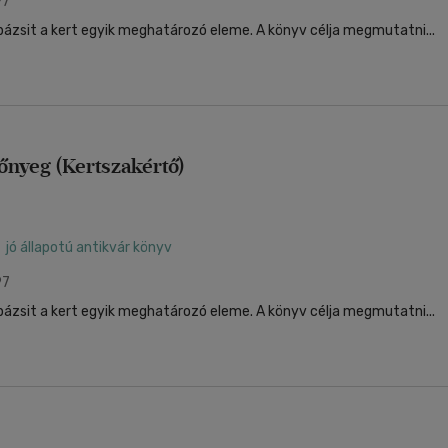
97
pázsit a kert egyik meghatározó eleme. A könyv célja megmutatni...
őnyeg (Kertszakértő)
jó állapotú antikvár könyv
97
pázsit a kert egyik meghatározó eleme. A könyv célja megmutatni...