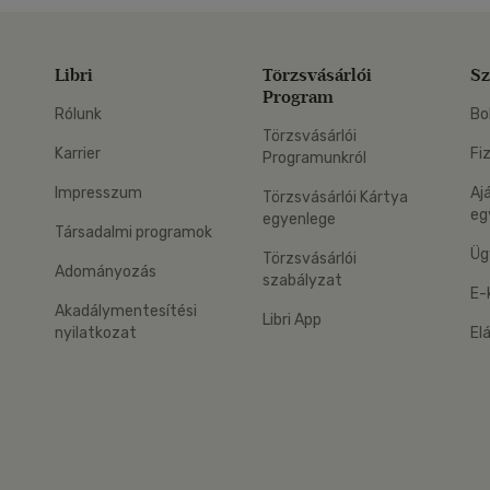
Libri
Törzsvásárlói
Sz
Program
Rólunk
Bo
Törzsvásárlói
Karrier
Fi
Programunkról
Impresszum
Aj
Törzsvásárlói Kártya
eg
egyenlege
Társadalmi programok
Üg
Törzsvásárlói
Adományozás
szabályzat
E-
Akadálymentesítési
Libri App
nyilatkozat
El
eg: Google Play
 applikáció Letölthető az App Store-ból