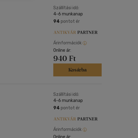
Kártya
Vallás, mitológia
m
Szállítási idő:
Képeslap
4-6 munkanap
és Természet
yv
Naptár
94
pontot ér
k
Papír, írószer
ok
Árinformációk
Online ár:
940 Ft
Kosárba
Szállítási idő:
4-6 munkanap
94
pontot ér
Árinformációk
Online ár: