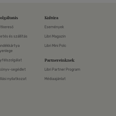
olgáltatás
Kultúra
ltkereső
Események
zetés és szállítás
Libri Magazin
ándékkártya
Libri Mini Polc
yenlege
Partnereinknek
yfélszolgálat
könyv-segédlet
Libri Partner Program
állási nyilatkozat
Médiaajánlat