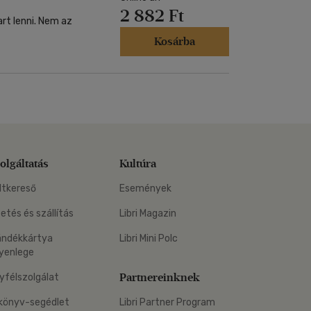
2 882 Ft
rt lenni. Nem az
Kosárba
olgáltatás
Kultúra
ltkereső
Események
zetés és szállítás
Libri Magazin
ándékkártya
Libri Mini Polc
yenlege
Partnereinknek
yfélszolgálat
könyv-segédlet
Libri Partner Program