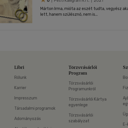
0
| Pesti Kalligram Kft. | 2021
Márton Irma, mióta az eszét tudta, vegyész aka
lett, hanem szülésznő, nem is...
Libri
Törzsvásárlói
Sz
Program
Rólunk
Bo
Törzsvásárlói
Karrier
Fi
Programunkról
Impresszum
Aj
Törzsvásárlói Kártya
eg
egyenlege
Társadalmi programok
Üg
Törzsvásárlói
Adományozás
szabályzat
E-