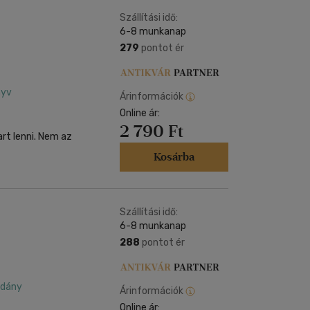
Kártya
Vallás, mitológia
m
Szállítási idő:
Képeslap
6-8 munkanap
és Természet
yv
Naptár
279
pontot ér
k
Papír, írószer
ok
nyv
Árinformációk
Online ár:
2 790 Ft
rt lenni. Nem az
Kosárba
Szállítási idő:
6-8 munkanap
288
pontot ér
ldány
Árinformációk
Online ár: