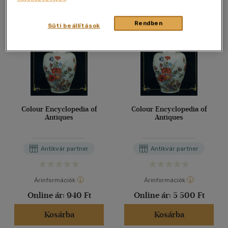
Rendben
Süti beállítások
Colour Encyclopedia of
Colour Encyclopedia of
Antiques
Antiques
Antikvár partner
Antikvár partner
Árinformációk
Árinformációk
Online ár:
940 Ft
Online ár:
5 500 Ft
Kosárba
Kosárba