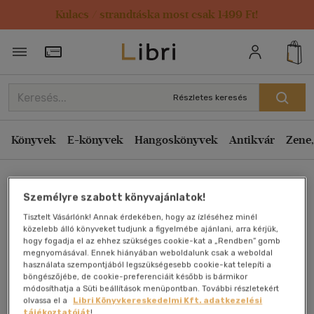
Kulacs / strandtáska most csak 1499 Ft!
Törzsvásárlói Kártya adatai
Részletes keresés
Könyvek
E-könyvek
Hangoskönyvek
Antikvár
Zene,
Főoldal
Személyre szabott könyvajánlatok!
Tisztelt Vásárlónk! Annak érdekében, hogy az ízléséhez minél
Colour Encyclopedia of
közelebb álló könyveket tudjunk a figyelmébe ajánlani, arra kérjük,
hogy fogadja el az ehhez szükséges cookie-kat a „Rendben” gomb
megnyomásával. Ennek hiányában weboldalunk csak a weboldal
Antiques
használata szempontjából legszükségesebb cookie-kat telepíti a
böngészőjébe, de cookie-preferenciáit később is bármikor
módosíthatja a Süti beállítások menüpontban. További részletekért
Antikvár könyv (2db)
olvassa el a
Libri Könyvkereskedelmi Kft. adatkezelési
tájékoztatóját
!