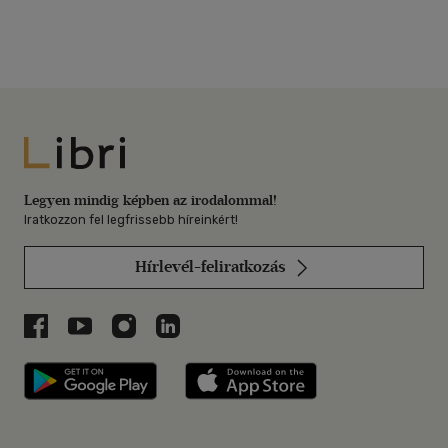
Libri
Legyen mindig képben az irodalommal!
Iratkozzon fel legfrissebb híreinkért!
Hírlevél-feliratkozás
Libri a Facebookon
Libri a Youtube-on
Libri az Instagramon
Libri a LinkedInen
Libri applikáció Szerezd meg: Google P
Libri applikáció 