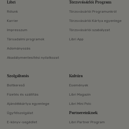
Libri
Törzsvásárlói Program
Rólunk
Törzsvásárlói Programunkról
Karrier
Törzsvásárlói Kártya egyenlege
Impresszum
Törzsvásárlói szabályzat
Társadalmi programok
Libri App
Adományozás
Akadálymentesítési nyilatkozat
Szolgáltatás
Kultúra
Boltkereső
Események
Fizetés és szállítás
Libri Magazin
Ajándékkártya egyenlege
Libri Mini Polc
Partnereinknek
Ügyfélszolgálat
E-könyv-segédlet
Libri Partner Program