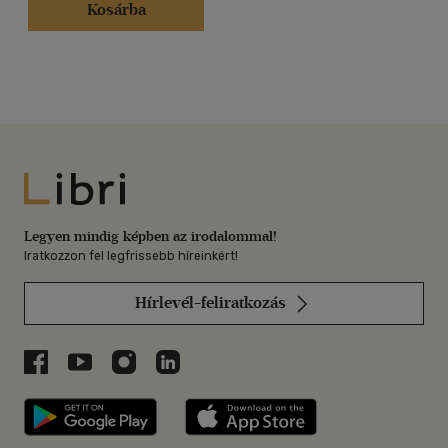
Kosárba
Libri
Legyen mindig képben az irodalommal!
Iratkozzon fel legfrissebb híreinkért!
Hírlevél-feliratkozás
Libri a Facebookon
Libri a Youtube-on
Libri az Instagramon
Libri a LinkedInen
Libri applikáció Szerezd meg: Google P
Libri applikáció 