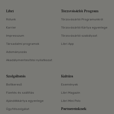
Libri
Törzsvásárlói Program
Rólunk
Törzsvásárlói Programunkról
Karrier
Törzsvásárlói Kártya egyenlege
Impresszum
Törzsvásárlói szabályzat
Társadalmi programok
Libri App
Adományozás
Akadálymentesítési nyilatkozat
Szolgáltatás
Kultúra
Boltkereső
Események
Fizetés és szállítás
Libri Magazin
Ajándékkártya egyenlege
Libri Mini Polc
Partnereinknek
Ügyfélszolgálat