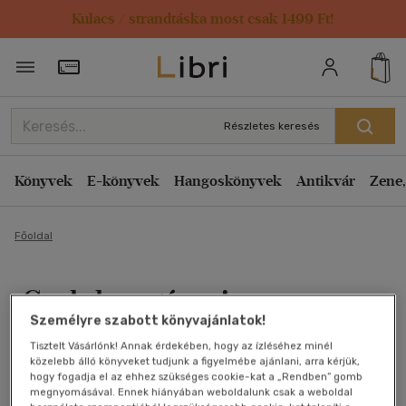
Kulacs / strandtáska most csak 1499 Ft!
Törzsvásárlói Kártya adatai
Részletes keresés
Könyvek
E-könyvek
Hangoskönyvek
Antikvár
Zene,
Főoldal
Csak kreatívan!
Személyre szabott könyvajánlatok!
John Cleese
Tisztelt Vásárlónk! Annak érdekében, hogy az ízléséhez minél
közelebb álló könyveket tudjunk a figyelmébe ajánlani, arra kérjük,
Antikvár könyv (3db)
hogy fogadja el az ehhez szükséges cookie-kat a „Rendben” gomb
megnyomásával. Ennek hiányában weboldalunk csak a weboldal