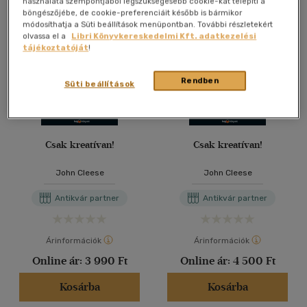
használata szempontjából legszükségesebb cookie-kat telepíti a
böngészőjébe, de cookie-preferenciáit később is bármikor
módosíthatja a Süti beállítások menüpontban. További részletekért
olvassa el a
Libri Könyvkereskedelmi Kft. adatkezelési
tájékoztatóját
!
Rendben
Süti beállítások
Csak kreatívan!
Csak kreatívan!
John Cleese
John Cleese
Antikvár partner
Antikvár partner
Árinformációk
Árinformációk
Online ár:
3 990 Ft
Online ár:
4 500 Ft
Kosárba
Kosárba