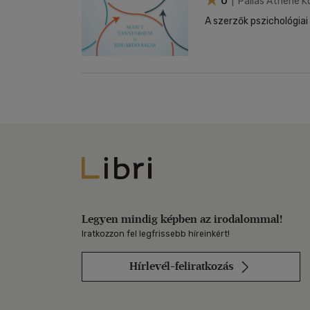
0
| Pallas Athéné K
A szerzők pszichológiai
Libri
Legyen mindig képben az irodalommal!
Iratkozzon fel legfrissebb híreinkért!
Hírlevél-feliratkozás