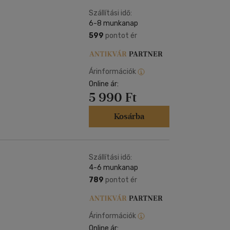
Kártya
Vallás, mitológia
m
Szállítási idő:
Képeslap
6-8 munkanap
és Természet
yv
Naptár
599
pontot ér
k
Papír, írószer
ok
Árinformációk
Online ár:
5 990 Ft
Kosárba
Szállítási idő:
4-6 munkanap
789
pontot ér
Árinformációk
Online ár: