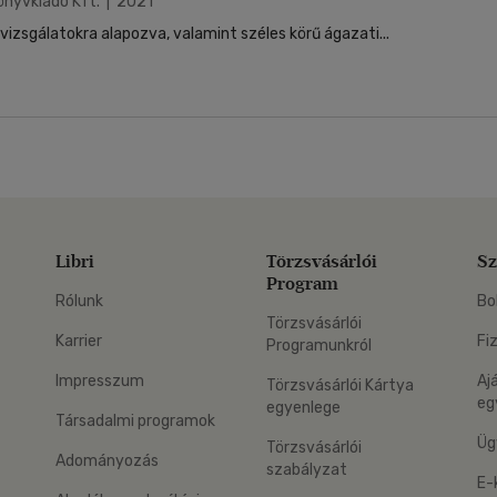
önyvkiadó Kft. | 2021
 vizsgálatokra alapozva, valamint széles körű ágazati...
Libri
Törzsvásárlói
Sz
Program
Rólunk
Bo
Törzsvásárlói
Karrier
Fi
Programunkról
Impresszum
Aj
Törzsvásárlói Kártya
eg
egyenlege
Társadalmi programok
Üg
Törzsvásárlói
Adományozás
szabályzat
E-