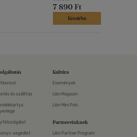
7 890 Ft
Kosárba
olgáltatás
Kultúra
ltkereső
Események
zetés és szállítás
Libri Magazin
ándékkártya
Libri Mini Polc
yenlege
Partnereinknek
yfélszolgálat
könyv-segédlet
Libri Partner Program