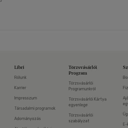
6
Libri
Törzsvásárlói
Sz
Program
Rólunk
Bo
Törzsvásárlói
Karrier
Fi
Programunkról
Impresszum
Aj
Törzsvásárlói Kártya
eg
egyenlege
Társadalmi programok
Üg
Törzsvásárlói
Adományozás
szabályzat
E-