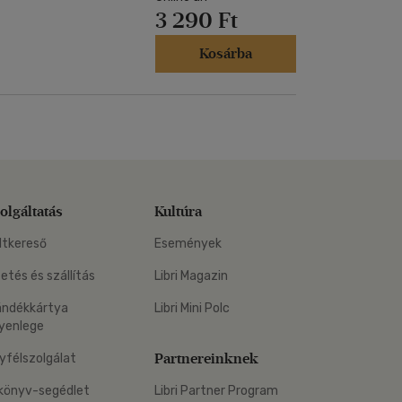
3 290 Ft
Kosárba
olgáltatás
Kultúra
ltkereső
Események
zetés és szállítás
Libri Magazin
ándékkártya
Libri Mini Polc
yenlege
Partnereinknek
yfélszolgálat
könyv-segédlet
Libri Partner Program