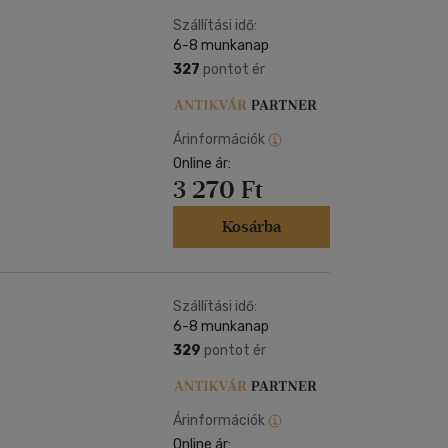
Kártya
Vallás, mitológia
m
Szállítási idő:
Képeslap
6-8 munkanap
és Természet
yv
Naptár
327
pontot ér
k
Papír, írószer
ok
Árinformációk
Online ár:
3 270 Ft
Kosárba
Szállítási idő:
6-8 munkanap
329
pontot ér
Árinformációk
Online ár: