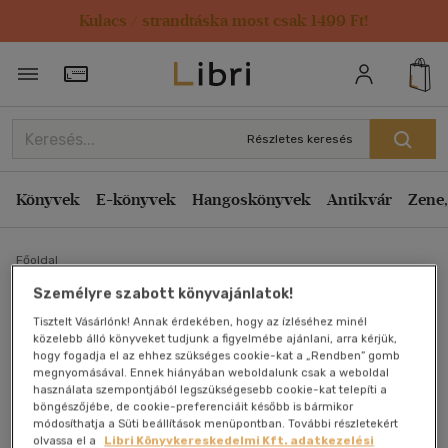
Kulacs / strandtáska most csak 1499 Ft!
Törzsvásárlói Kártya adatai
Részletes keresés
Könyvek
E-könyvek
Hangoskönyvek
Antikvár
Zene,
Főoldal
Személyre szabott könyvajánlatok!
Kultúrák jelzései - Signale
Tisztelt Vásárlónk! Annak érdekében, hogy az ízléséhez minél
közelebb álló könyveket tudjunk a figyelmébe ajánlani, arra kérjük,
hogy fogadja el az ehhez szükséges cookie-kat a „Rendben” gomb
der kulturen (A Kuny
megnyomásával. Ennek hiányában weboldalunk csak a weboldal
használata szempontjából legszükségesebb cookie-kat telepíti a
Domokos Múzeum
böngészőjébe, de cookie-preferenciáit később is bármikor
módosíthatja a Süti beállítások menüpontban. További részletekért
olvassa el a
Libri Könyvkereskedelmi Kft. adatkezelési