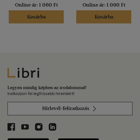
Online ár:
1 060 Ft
Online ár:
1 090 Ft
Kosárba
Kosárba
Libri
Legyen mindig képben az irodalommal!
Iratkozzon fel legfrissebb híreinkért!
Hírlevél-feliratkozás
Libri a Facebookon
Libri a Youtube-on
Libri az Instagramon
Libri a LinkedInen