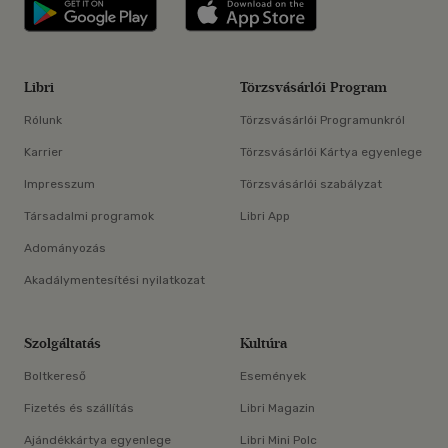
Libri applikáció Szerezd meg: Google P
Libri applikáció 
Libri
Törzsvásárlói Program
Rólunk
Törzsvásárlói Programunkról
Karrier
Törzsvásárlói Kártya egyenlege
Impresszum
Törzsvásárlói szabályzat
Társadalmi programok
Libri App
Adományozás
Akadálymentesítési nyilatkozat
Szolgáltatás
Kultúra
Boltkereső
Események
Fizetés és szállítás
Libri Magazin
Ajándékkártya egyenlege
Libri Mini Polc