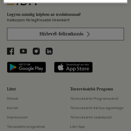
Legyen mindig képben az irodalommal!
Iratkozzon fel legfrissebb híreinkért!
Hírlevél-feliratkozás
Libri a Facebookon
Libri a Youtube-on
Libri az Instagramon
Libri a LinkedInen
Libri applikáció Szerezd meg: Google P
Libri applikáció 
Libri
Törzsvásárlói Program
Rólunk
Törzsvásárlói Programunkról
Karrier
Törzsvásárlói Kártya egyenlege
Impresszum
Törzsvásárlói szabályzat
Társadalmi programok
Libri App