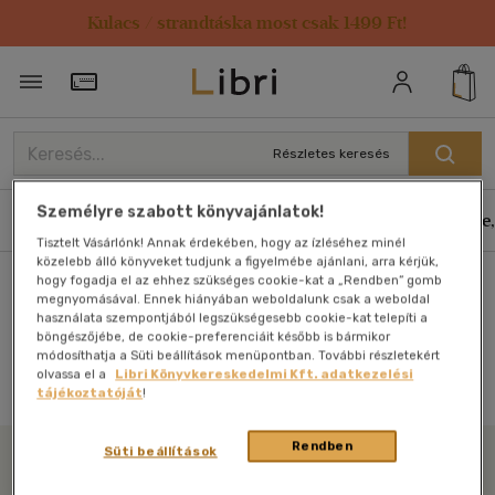
Kulacs / strandtáska most csak 1499 Ft!
Törzsvásárlói Kártya adatai
Részletes keresés
Személyre szabott könyvajánlatok!
Könyvek
E-könyvek
Hangoskönyvek
Antikvár
Zene,
Tisztelt Vásárlónk! Annak érdekében, hogy az ízléséhez minél
közelebb álló könyveket tudjunk a figyelmébe ajánlani, arra kérjük,
hogy fogadja el az ehhez szükséges cookie-kat a „Rendben” gomb
Főoldal
megnyomásával. Ennek hiányában weboldalunk csak a weboldal
használata szempontjából legszükségesebb cookie-kat telepíti a
böngészőjébe, de cookie-preferenciáit később is bármikor
módosíthatja a Süti beállítások menüpontban. További részletekért
Antikvár könyv (0db)
olvassa el a
Libri Könyvkereskedelmi Kft. adatkezelési
tájékoztatóját
!
Rendben
Süti beállítások
Libri