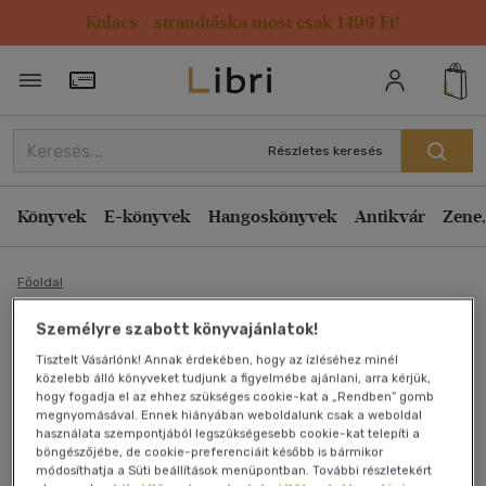
Kulacs / strandtáska most csak 1499 Ft!
Törzsvásárlói Kártya adatai
Részletes keresés
Könyvek
E-könyvek
Hangoskönyvek
Antikvár
Zene,
Főoldal
Személyre szabott könyvajánlatok!
Úri muri (Kaiser László
Tisztelt Vásárlónk! Annak érdekében, hogy az ízléséhez minél
közelebb álló könyveket tudjunk a figyelmébe ajánlani, arra kérjük,
szerkesztése) - Talentum
hogy fogadja el az ehhez szükséges cookie-kat a „Rendben” gomb
megnyomásával. Ennek hiányában weboldalunk csak a weboldal
használata szempontjából legszükségesebb cookie-kat telepíti a
Diákkönyvtár
böngészőjébe, de cookie-preferenciáit később is bármikor
módosíthatja a Süti beállítások menüpontban. További részletekért