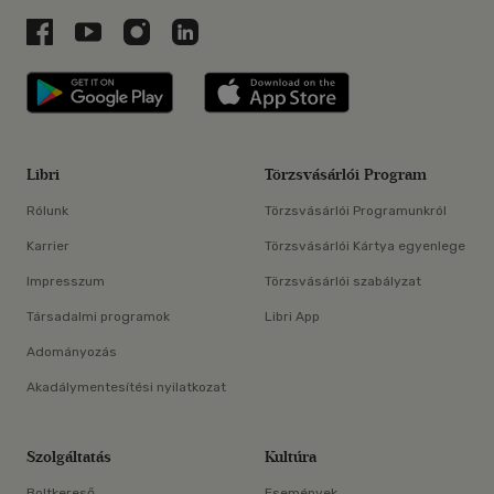
Libri a Facebookon
Libri a Youtube-on
Libri az Instagramon
Libri a LinkedInen
Libri applikáció Szerezd meg: Google P
Libri applikáció 
Libri
Törzsvásárlói Program
Rólunk
Törzsvásárlói Programunkról
Karrier
Törzsvásárlói Kártya egyenlege
Impresszum
Törzsvásárlói szabályzat
Társadalmi programok
Libri App
Adományozás
Akadálymentesítési nyilatkozat
Szolgáltatás
Kultúra
Boltkereső
Események