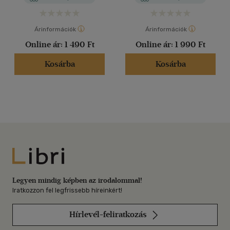
Árinformációk
Árinformációk
Online ár:
1 490 Ft
Online ár:
1 990 Ft
Kosárba
Kosárba
Libri
Legyen mindig képben az irodalommal!
Iratkozzon fel legfrissebb híreinkért!
Hírlevél-feliratkozás