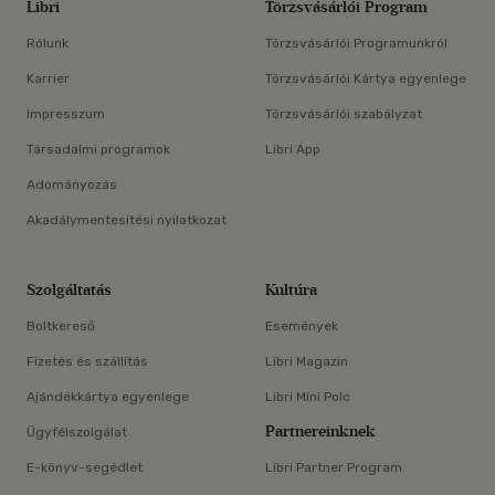
Libri
Törzsvásárlói Program
Rólunk
Törzsvásárlói Programunkról
Karrier
Törzsvásárlói Kártya egyenlege
Impresszum
Törzsvásárlói szabályzat
Társadalmi programok
Libri App
Adományozás
Akadálymentesítési nyilatkozat
Szolgáltatás
Kultúra
Boltkereső
Események
Fizetés és szállítás
Libri Magazin
Ajándékkártya egyenlege
Libri Mini Polc
Partnereinknek
Ügyfélszolgálat
E-könyv-segédlet
Libri Partner Program