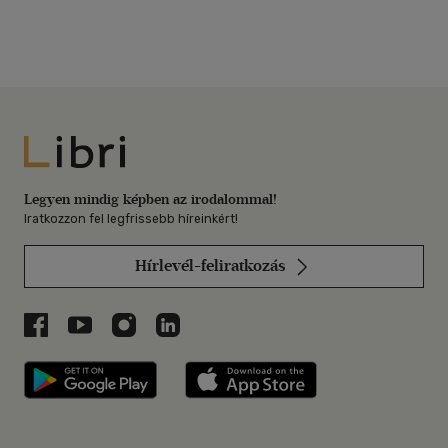
Libri
Legyen mindig képben az irodalommal!
Iratkozzon fel legfrissebb híreinkért!
Hírlevél-feliratkozás
Libri a Facebookon
Libri a Youtube-on
Libri az Instagramon
Libri a LinkedInen
Libri applikáció Szerezd meg: Google P
Libri applikáció 