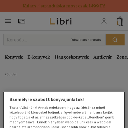
Kulacs / strandtáska most csak 1499 Ft!
Törzsvásárlói Kártya adatai
Részletes keresés
Könyvek
E-könyvek
Hangoskönyvek
Antikvár
Zene,
Főoldal
Slágerszövegek 55
Személyre szabott könyvajánlatok!
Antikvár könyv (3db)
Tisztelt Vásárlónk! Annak érdekében, hogy az ízléséhez minél
közelebb álló könyveket tudjunk a figyelmébe ajánlani, arra kérjük,
hogy fogadja el az ehhez szükséges cookie-kat a „Rendben” gomb
megnyomásával. Ennek hiányában weboldalunk csak a weboldal
használata szempontjából legszükségesebb cookie-kat telepíti a