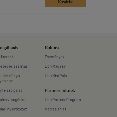
Kosárba
olgáltatás
Kultúra
ltkereső
Események
zetés és szállítás
Libri Magazin
ándékkártya
Libri Mini Polc
yenlege
Partnereinknek
yfélszolgálat
könyv-segédlet
Libri Partner Program
állási nyilatkozat
Médiaajánlat