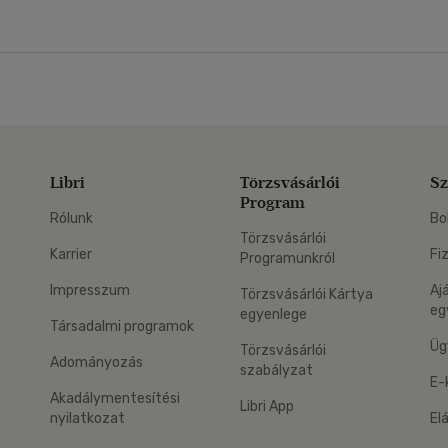
Libri
Törzsvásárlói
Sz
Program
Rólunk
Bo
Törzsvásárlói
Karrier
Fi
Programunkról
Impresszum
Aj
Törzsvásárlói Kártya
eg
egyenlege
Társadalmi programok
Üg
Törzsvásárlói
Adományozás
szabályzat
E-
Akadálymentesítési
Libri App
nyilatkozat
El