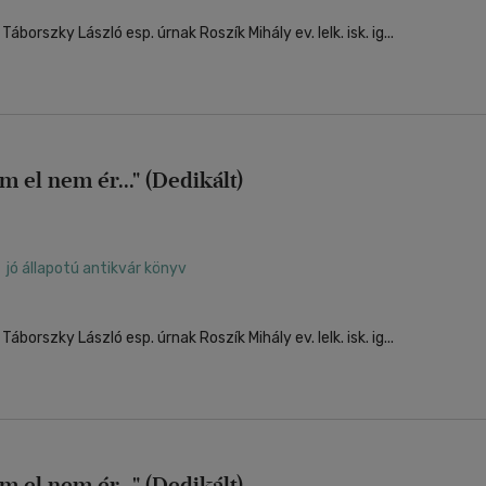
Dedikáció: "Szeretettel Táborszky László esp. úrnak Roszík Mihály ev. lelk. isk. ig...
em el nem ér..." (Dedikált)
jó állapotú antikvár könyv
Dedikáció: "Szeretettel Táborszky László esp. úrnak Roszík Mihály ev. lelk. isk. ig...
em el nem ér..." (Dedikált)