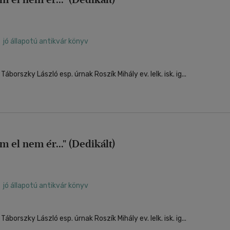
jó állapotú antikvár könyv
Dedikáció: "Szeretettel Táborszky László esp. úrnak Roszík Mihály ev. lelk. isk. ig...
em el nem ér..." (Dedikált)
jó állapotú antikvár könyv
Dedikáció: "Szeretettel Táborszky László esp. úrnak Roszík Mihály ev. lelk. isk. ig...