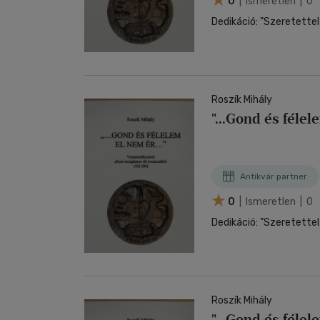
0
| Ismeretlen | 0
Roszík Mihály
"...Gond és félel
Antikvár partner
0
| Ismeretlen | 0
Roszík Mihály
"...Gond és félel