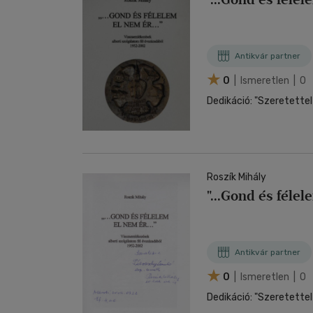
Antikvár partner
0
| Ismeretlen | 0
Roszík Mihály
"...Gond és félel
Antikvár partner
0
| Ismeretlen | 0