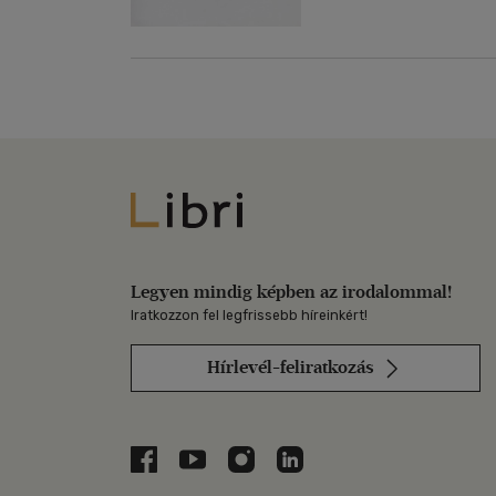
Libri
Legyen mindig képben az irodalommal!
Iratkozzon fel legfrissebb híreinkért!
Hírlevél-feliratkozás
Libri a Facebookon
Libri a Youtube-on
Libri az Instagramon
Libri a LinkedInen