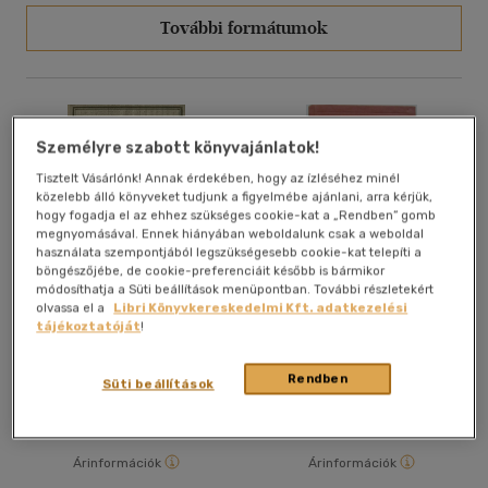
További formátumok
Személyre szabott könyvajánlatok!
Tisztelt Vásárlónk! Annak érdekében, hogy az ízléséhez minél
közelebb álló könyveket tudjunk a figyelmébe ajánlani, arra kérjük,
hogy fogadja el az ehhez szükséges cookie-kat a „Rendben” gomb
megnyomásával. Ennek hiányában weboldalunk csak a weboldal
használata szempontjából legszükségesebb cookie-kat telepíti a
böngészőjébe, de cookie-preferenciáit később is bármikor
módosíthatja a Süti beállítások menüpontban. További részletekért
olvassa el a
Libri Könyvkereskedelmi Kft. adatkezelési
Hiúság vására
Hiúság vására
tájékoztatóját
!
William Makepeace Thackeray
William Makepeace Thackeray
Rendben
Süti beállítások
Antikvár partner
Antikvár partner
Árinformációk
Árinformációk