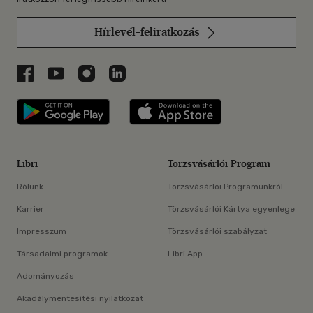
Hírlevél-feliratkozás
Libri a Facebookon
Libri a Youtube-on
Libri az Instagramon
Libri a LinkedInen
Libri applikáció Szerezd meg: Google P
Libri applikáció 
Libri
Törzsvásárlói Program
Rólunk
Törzsvásárlói Programunkról
Karrier
Törzsvásárlói Kártya egyenlege
Impresszum
Törzsvásárlói szabályzat
Társadalmi programok
Libri App
Adományozás
Akadálymentesítési nyilatkozat