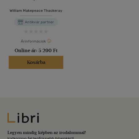
William Makepeace Thackeray
Antikvár partner
Árinformációk
Online ár:
5 290 Ft
Kosárba
Libri
Legyen mindig képben az irodalommal!
Iratkozzon fel legfrissebb híreinkért!