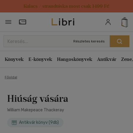
Kulacs / strandtáska most csak 1499 Ft!
Törzsvásárlói Kártya adatai
Részletes keresés
Könyvek
E-könyvek
Hangoskönyvek
Antikvár
Zene,
Főoldal
Hiúság vására
William Makepeace Thackeray
Antikvár könyv (9db)