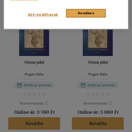
Rendben
Süti beállítások
Orion jelei
Orion jelei
Pugev Béla
Pugev Béla
Antikvár partner
Antikvár partner
Árinformációk
Árinformációk
Online ár:
3 790 Ft
Online ár:
3 980 Ft
Kosárba
Kosárba