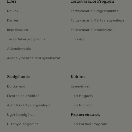
Libri
Törzsvásárlói Program
Rólunk
Törzsvásárlói Programunkról
Karrier
Törzsvásárlói Kártya egyenlege
Impresszum
Törzsvásárlói szabályzat
Társadalmi programok
Libri App
Adományozás
Akadálymentesítési nyilatkozat
Szolgáltatás
Kultúra
Boltkereső
Események
Fizetés és szállítás
Libri Magazin
Ajándékkártya egyenlege
Libri Mini Polc
Partnereinknek
Ügyfélszolgálat
E-könyv-segédlet
Libri Partner Program