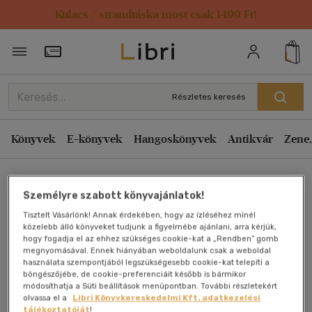
Kulacs / strandtáska most csak 1499 Ft!
Törzsvásárlói Kártya adatai
Részletes keresés
Könyvek
E-könyvek
Hangoskönyvek
Antikvár
Zene,
Főoldal
Személyre szabott könyvajánlatok!
Tisztelt Vásárlónk! Annak érdekében, hogy az ízléséhez minél
Orion jelei
közelebb álló könyveket tudjunk a figyelmébe ajánlani, arra kérjük,
hogy fogadja el az ehhez szükséges cookie-kat a „Rendben” gomb
megnyomásával. Ennek hiányában weboldalunk csak a weboldal
Pugev Béla
használata szempontjából legszükségesebb cookie-kat telepíti a
böngészőjébe, de cookie-preferenciáit később is bármikor
módosíthatja a Süti beállítások menüpontban. További részletekért
Antikvár könyv (2db)
olvassa el a
Libri Könyvkereskedelmi Kft. adatkezelési
tájékoztatóját
!