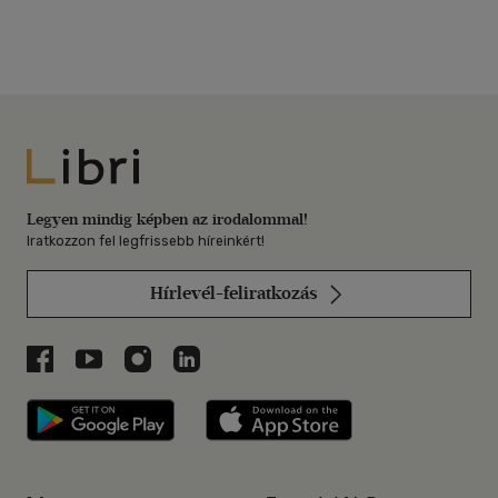
Libri
Legyen mindig képben az irodalommal!
Iratkozzon fel legfrissebb híreinkért!
Hírlevél-feliratkozás
Libri a Facebookon
Libri a Youtube-on
Libri az Instagramon
Libri a LinkedInen
Libri applikáció Szerezd meg: Google P
Libri applikáció 