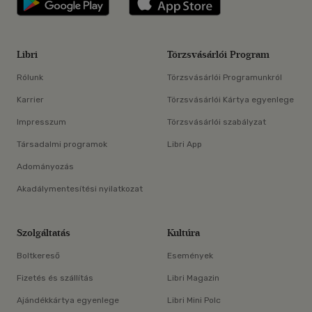
Libri
Törzsvásárlói Program
Rólunk
Törzsvásárlói Programunkról
Karrier
Törzsvásárlói Kártya egyenlege
Impresszum
Törzsvásárlói szabályzat
Társadalmi programok
Libri App
Adományozás
Akadálymentesítési nyilatkozat
Szolgáltatás
Kultúra
Boltkereső
Események
Fizetés és szállítás
Libri Magazin
Ajándékkártya egyenlege
Libri Mini Polc