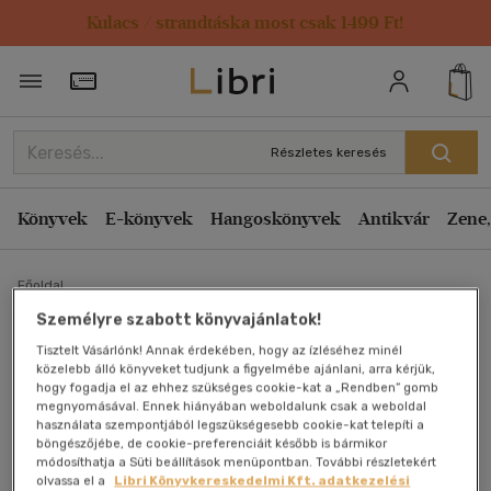
Kulacs / strandtáska most csak 1499 Ft!
Törzsvásárlói Kártya adatai
Részletes keresés
Könyvek
E-könyvek
Hangoskönyvek
Antikvár
Zene,
Főoldal
Személyre szabott könyvajánlatok!
Tisztelt Vásárlónk! Annak érdekében, hogy az ízléséhez minél
Az ördög is csak ember
közelebb álló könyveket tudjunk a figyelmébe ajánlani, arra kérjük,
hogy fogadja el az ehhez szükséges cookie-kat a „Rendben” gomb
Hans Rath
megnyomásával. Ennek hiányában weboldalunk csak a weboldal
használata szempontjából legszükségesebb cookie-kat telepíti a
böngészőjébe, de cookie-preferenciáit később is bármikor
Antikvár könyv (1db)
módosíthatja a Süti beállítások menüpontban. További részletekért
olvassa el a
Libri Könyvkereskedelmi Kft. adatkezelési