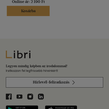
Online ár:
2 190 Ft
Kosárba
Libri
Legyen mindig képben az irodalommal!
Iratkozzon fel legfrissebb híreinkért!
Hírlevél-feliratkozás
Libri a Facebookon
Libri a Youtube-on
Libri az Instagramon
Libri a LinkedInen
Libri applikáció Szerezd meg: Google P
Libri applikáció 