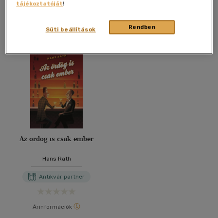
tájékoztatóját
!
További formátumok
Rendben
Süti beállítások
Az ördög is csak ember
Hans Rath
Antikvár partner
Árinformációk