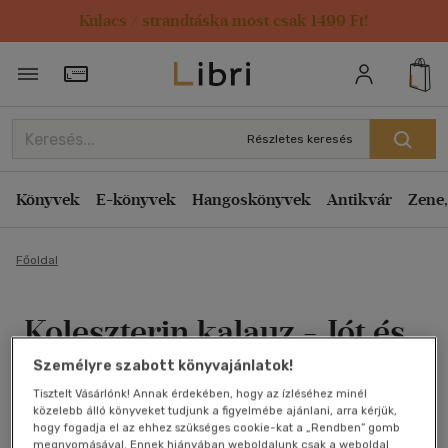
Kulacs / strandtáska most csak 1499 Ft!
Törzsvásárlói Kártya adatai
Részletes keresés
Könyvek
E-könyvek
Hangoskönyvek
Antikvár
Zene,
Főoldal
Koleszterin kalauz - Jót és
egészségesen! (80 recept)
Személyre szabott könyvajánlatok!
Tisztelt Vásárlónk! Annak érdekében, hogy az ízléséhez minél
Miben mennyi van?
közelebb álló könyveket tudjunk a figyelmébe ajánlani, arra kérjük,
hogy fogadja el az ehhez szükséges cookie-kat a „Rendben” gomb
megnyomásával. Ennek hiányában weboldalunk csak a weboldal