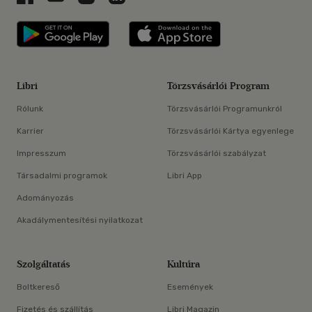
Libri applikáció Szerezd meg: Google P
Libri applikáció 
Libri
Törzsvásárlói Program
Rólunk
Törzsvásárlói Programunkról
Karrier
Törzsvásárlói Kártya egyenlege
Impresszum
Törzsvásárlói szabályzat
Társadalmi programok
Libri App
Adományozás
Akadálymentesítési nyilatkozat
Szolgáltatás
Kultúra
Boltkereső
Események
Fizetés és szállítás
Libri Magazin