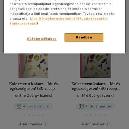
dr.Bíró György (szerk.)
használata szempontjából legszükségesebb cookie-kat telepíti a
böngészőjébe, de cookie-preferenciáit később is bármikor
Antikvár könyv (4db)
módosíthatja a Süti beállítások menüpontban. További részletekért
olvassa el a
Libri Könyvkereskedelmi Kft. adatkezelési
tájékoztatóját
!
Rendben
Süti beállítások
Koleszterin kalauz - Jót és
Koleszterin kalauz - Jót és
egészségesen! (80 recept)
egészségesen! (80 recept)
Miben mennyi van?
Miben mennyi van?
dr.Bíró György (szerk.)
dr.Bíró György (szerk.)
Antikvár partner
Antikvár partner
Árinformációk
Árinformációk