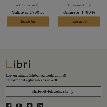
Árinformációk
Árinformációk
Online ár:
1 790 Ft
Online ár:
1 790 Ft
Kosárba
Kosárba
Libri
Legyen mindig képben az irodalommal!
Iratkozzon fel legfrissebb híreinkért!
Hírlevél-feliratkozás
Libri a Facebookon
Libri a Youtube-on
Libri az Instagramon
Libri a LinkedInen