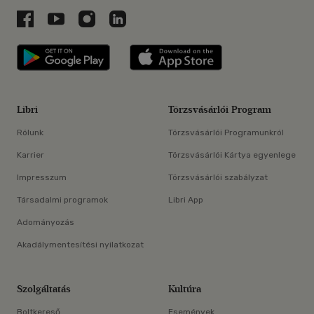
Libri a Facebookon
Libri a Youtube-on
Libri az Instagramon
Libri a LinkedInen
Libri applikáció Szerezd meg: Google P
Libri applikáció 
Libri
Törzsvásárlói Program
Rólunk
Törzsvásárlói Programunkról
Karrier
Törzsvásárlói Kártya egyenlege
Impresszum
Törzsvásárlói szabályzat
Társadalmi programok
Libri App
Adományozás
Akadálymentesítési nyilatkozat
Szolgáltatás
Kultúra
Boltkereső
Események