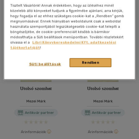
Tisztelt Vásárlónk! Annak érdekében, hogy az ízléséhez minél
További formátumok
közelebb álló könyveket tudjunk a figyelmébe ajánlani, arra kérjük,
hogy fogadja el az ehhez szükséges cookie-kat a „Rendben” gomb
megnyomásával. Ennek hiányában weboldalunk csak a weboldal
használata szempontjából legszükségesebb cookie-kat telepíti a
böngészőjébe, de cookie-preferenciáit később is bármikor
módosíthatja a Süti beállítások menüpontban. További részletekért
olvassa el a
Libri Könyvkereskedelmi Kft. adatkezelési
tájékoztatóját
!
Rendben
Süti beállítások
Utolsó szombat
Utolsó szombat
Mezei Márk
Mezei Márk
Antikvár partner
Antikvár partner
Árinformációk
Árinformációk