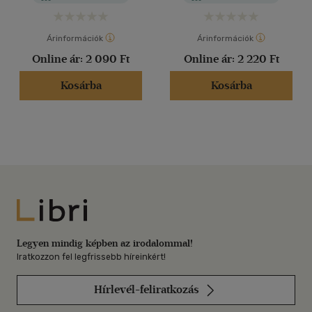
Árinformációk
Árinformációk
Online ár:
2 090 Ft
Online ár:
2 220 Ft
Kosárba
Kosárba
Libri
Legyen mindig képben az irodalommal!
Iratkozzon fel legfrissebb híreinkért!
Hírlevél-feliratkozás