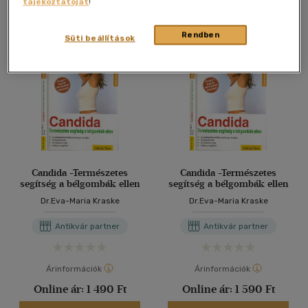
tájékoztatóját
!
Antikvár könyv (2db)
Rendben
Süti beállítások
Candida -Természetes
Candida -Természetes
segítség a bélgombák ellen
segítség a bélgombák ellen
Dr.Eva-Maria Kraske
Dr.Eva-Maria Kraske
Antikvár partner
Antikvár partner
Árinformációk
Árinformációk
Online ár:
1 490 Ft
Online ár:
1 590 Ft