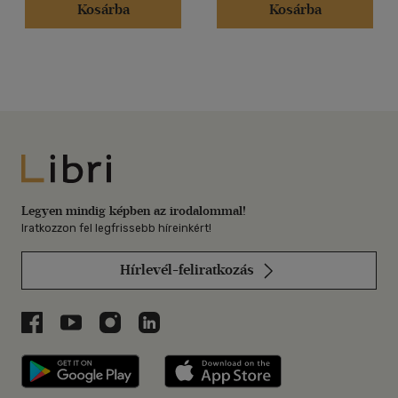
Kosárba
Kosárba
Libri
Legyen mindig képben az irodalommal!
Iratkozzon fel legfrissebb híreinkért!
Hírlevél-feliratkozás
Libri a Facebookon
Libri a Youtube-on
Libri az Instagramon
Libri a LinkedInen
Libri applikáció Szerezd meg: Google P
Libri applikáció 