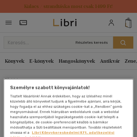
Kulacs / strandtáska most csak 1499 Ft!
Törzsvásárlói Kártya adatai
Részletes keresés
Könyvek
E-könyvek
Hangoskönyvek
Antikvár
Zene,
Főoldal
Személyre szabott könyvajánlatok!
Tisztelt Vásárlónk! Annak érdekében, hogy az ízléséhez minél
Candida -Természetes
közelebb álló könyveket tudjunk a figyelmébe ajánlani, arra kérjük,
hogy fogadja el az ehhez szükséges cookie-kat a „Rendben” gomb
segítség a bélgombák ellen
megnyomásával. Ennek hiányában weboldalunk csak a weboldal
használata szempontjából legszükségesebb cookie-kat telepíti a
böngészőjébe, de cookie-preferenciáit később is bármikor
Dr.Eva-Maria Kraske
módosíthatja a Süti beállítások menüpontban. További részletekért
olvassa el a
Libri Könyvkereskedelmi Kft. adatkezelési