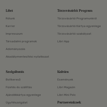
Libri
Törzsvásárlói Program
Rólunk
Törzsvásárlói Programunkról
Karrier
Törzsvásárlói Kártya egyenlege
Impresszum
Törzsvásárlói szabályzat
Társadalmi programok
Libri App
Adományozás
Akadálymentesítési nyilatkozat
Szolgáltatás
Kultúra
Boltkereső
Események
Fizetés és szállítás
Libri Magazin
Ajándékkártya egyenlege
Libri Mini Polc
Partnereinknek
Ügyfélszolgálat