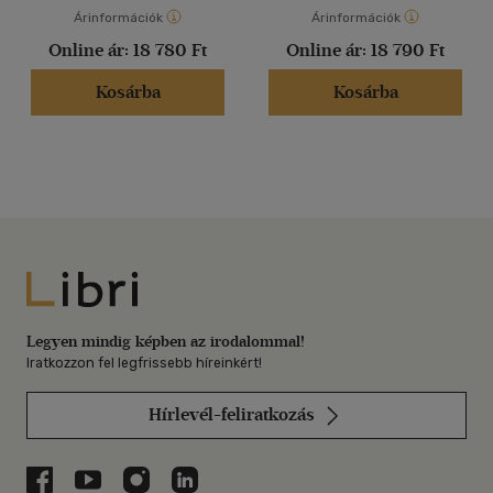
Árinformációk
Árinformációk
Online ár:
18 780 Ft
Online ár:
18 790 Ft
Kosárba
Kosárba
Libri
Legyen mindig képben az irodalommal!
Iratkozzon fel legfrissebb híreinkért!
Hírlevél-feliratkozás
Libri a Facebookon
Libri a Youtube-on
Libri az Instagramon
Libri a LinkedInen