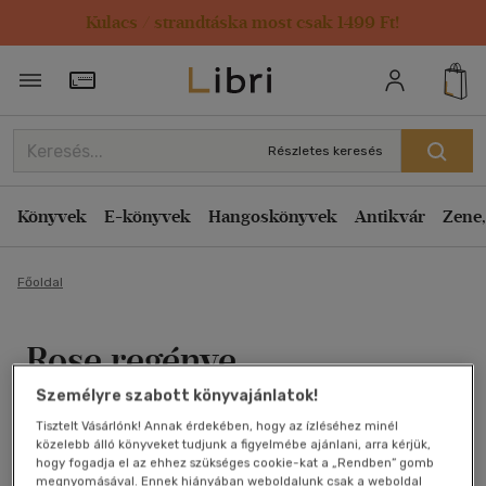
Kulacs / strandtáska most csak 1499 Ft!
Törzsvásárlói Kártya adatai
Részletes keresés
Könyvek
E-könyvek
Hangoskönyvek
Antikvár
Zene,
Főoldal
Rose regénye
Személyre szabott könyvajánlatok!
Fábián Janka
Tisztelt Vásárlónk! Annak érdekében, hogy az ízléséhez minél
közelebb álló könyveket tudjunk a figyelmébe ajánlani, arra kérjük,
Antikvár könyv (4db)
hogy fogadja el az ehhez szükséges cookie-kat a „Rendben” gomb
megnyomásával. Ennek hiányában weboldalunk csak a weboldal