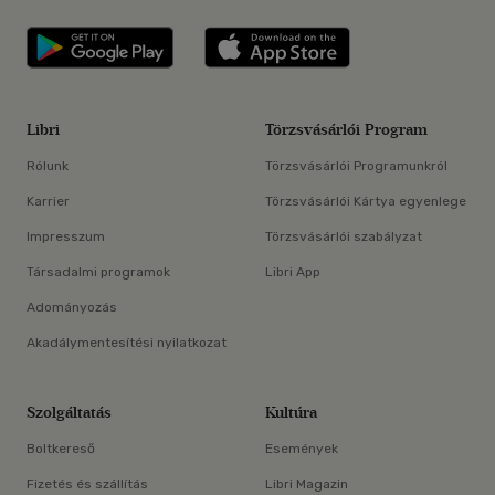
Libri applikáció Szerezd meg: Google P
Libri applikáció 
Libri
Törzsvásárlói Program
Rólunk
Törzsvásárlói Programunkról
Karrier
Törzsvásárlói Kártya egyenlege
Impresszum
Törzsvásárlói szabályzat
Társadalmi programok
Libri App
Adományozás
Akadálymentesítési nyilatkozat
Szolgáltatás
Kultúra
Boltkereső
Események
Fizetés és szállítás
Libri Magazin