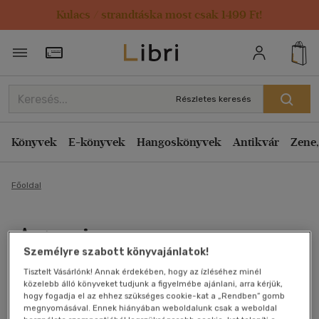
Kulacs / strandtáska most csak 1499 Ft!
Törzsvásárlói Kártya adatai
Részletes keresés
Könyvek
E-könyvek
Hangoskönyvek
Antikvár
Zene,
Főoldal
Artemis
Személyre szabott könyvajánlatok!
Andy Weir
Tisztelt Vásárlónk! Annak érdekében, hogy az ízléséhez minél
közelebb álló könyveket tudjunk a figyelmébe ajánlani, arra kérjük,
Antikvár könyv (3db)
hogy fogadja el az ehhez szükséges cookie-kat a „Rendben” gomb
megnyomásával. Ennek hiányában weboldalunk csak a weboldal