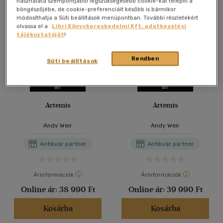
használata szempontjából legszükségesebb cookie-kat telepíti a
böngészőjébe, de cookie-preferenciáit később is bármikor
módosíthatja a Süti beállítások menüpontban. További részletekért
olvassa el a
Libri Könyvkereskedelmi Kft. adatkezelési
tájékoztatóját
!
Rendben
Süti beállítások
Artemis
Artemis
Andy Weir
Andy Weir
Antikvár partner
Antikvár partner
Árinformációk
Árinformációk
Online ár:
38 990 Ft
Online ár:
39 990 Ft
Kosárba
Kosárba