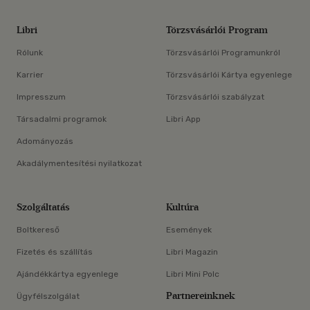
Libri
Törzsvásárlói Program
Rólunk
Törzsvásárlói Programunkról
Karrier
Törzsvásárlói Kártya egyenlege
Impresszum
Törzsvásárlói szabályzat
Társadalmi programok
Libri App
Adományozás
Akadálymentesítési nyilatkozat
Szolgáltatás
Kultúra
Boltkereső
Események
Fizetés és szállítás
Libri Magazin
Ajándékkártya egyenlege
Libri Mini Polc
Partnereinknek
Ügyfélszolgálat