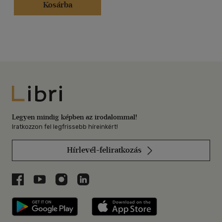
Kosárba
Libri
Legyen mindig képben az irodalommal!
Iratkozzon fel legfrissebb híreinkért!
Hírlevél-feliratkozás
Libri a Facebookon
Libri a Youtube-on
Libri az Instagramon
Libri a LinkedInen
Libri applikáció Szerezd meg: Google P
Libri applikáció 