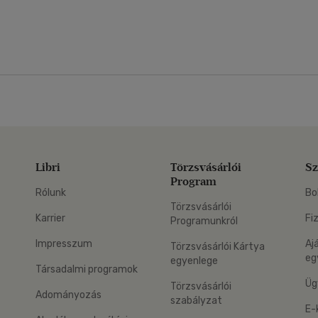
Libri
Törzsvásárlói
Sz
Program
Rólunk
Bo
Törzsvásárlói
Karrier
Fi
Programunkról
Impresszum
Aj
Törzsvásárlói Kártya
eg
egyenlege
Társadalmi programok
Üg
Törzsvásárlói
Adományozás
szabályzat
E-