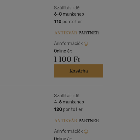
Kártya
Vallás, mitológia
m
Szállítási idő:
Képeslap
6-8 munkanap
és Természet
yv
Naptár
110
pontot ér
k
Papír, írószer
ok
Árinformációk
Online ár:
1 100 Ft
Kosárba
Szállítási idő:
4-6 munkanap
120
pontot ér
Árinformációk
Online ár: