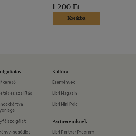
1 200 Ft
Kosárba
olgáltatás
Kultúra
ltkereső
Események
zetés és szállítás
Libri Magazin
ándékkártya
Libri Mini Polc
yenlege
Partnereinknek
yfélszolgálat
könyv-segédlet
Libri Partner Program