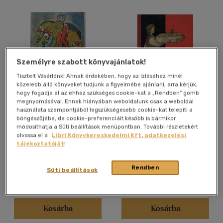
Személyre szabott könyvajánlatok!
Tisztelt Vásárlónk! Annak érdekében, hogy az ízléséhez minél
közelebb álló könyveket tudjunk a figyelmébe ajánlani, arra kérjük,
hogy fogadja el az ehhez szükséges cookie-kat a „Rendben” gomb
megnyomásával. Ennek hiányában weboldalunk csak a weboldal
Kinizsi Pál
Kinizsi Pál
használata szempontjából legszükségesebb cookie-kat telepíti a
böngészőjébe, de cookie-preferenciáit később is bármikor
Tatay Sándor
Tatay Sándor
módosíthatja a Süti beállítások menüpontban. További részletekért
olvassa el a
Libri Könyvkereskedelmi Kft. adatkezelési
tájékoztatóját
!
Antikvár partner
Antikvár partner
Rendben
Süti beállítások
Árinformációk
Árinformációk
Online ár:
1 290 Ft
Online ár:
1 500 Ft
Kosárba
Kosárba