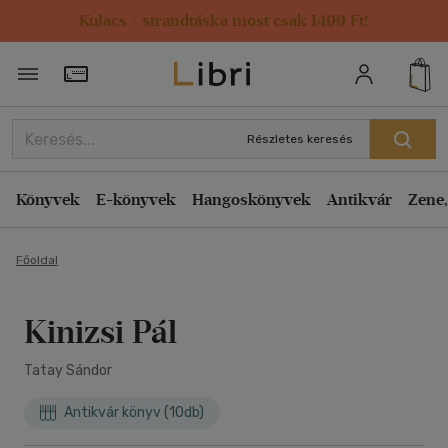
Kulacs / strandtáska most csak 1499 Ft!
Törzsvásárlói Kártya adatai
Részletes keresés
Könyvek
E-könyvek
Hangoskönyvek
Antikvár
Zene,
Főoldal
Kinizsi Pál
Tatay Sándor
Antikvár könyv (10db)