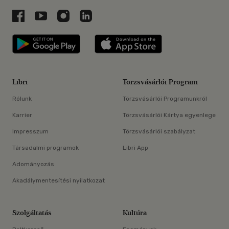
Libri a Facebookon
Libri a Youtube-on
Libri az Instagramon
Libri a LinkedInen
Libri applikáció Szerezd meg: Google P
Libri applikáció 
Libri
Törzsvásárlói Program
Rólunk
Törzsvásárlói Programunkról
Karrier
Törzsvásárlói Kártya egyenlege
Impresszum
Törzsvásárlói szabályzat
Társadalmi programok
Libri App
Adományozás
Akadálymentesítési nyilatkozat
Szolgáltatás
Kultúra