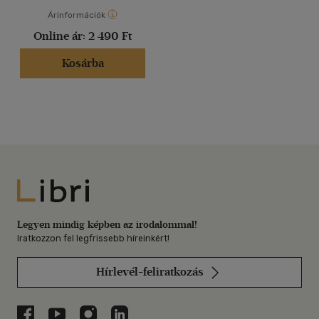
Árinformációk
Online ár:
2 490 Ft
Kosárba
Libri
Legyen mindig képben az irodalommal!
Iratkozzon fel legfrissebb híreinkért!
Hírlevél-feliratkozás
Libri a Facebookon
Libri a Youtube-on
Libri az Instagramon
Libri a LinkedInen