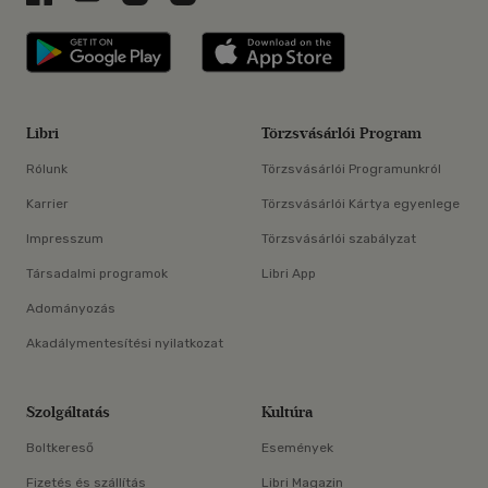
Libri applikáció Szerezd meg: Google P
Libri applikáció 
Libri
Törzsvásárlói Program
Rólunk
Törzsvásárlói Programunkról
Karrier
Törzsvásárlói Kártya egyenlege
Impresszum
Törzsvásárlói szabályzat
Társadalmi programok
Libri App
Adományozás
Akadálymentesítési nyilatkozat
Szolgáltatás
Kultúra
Boltkereső
Események
Fizetés és szállítás
Libri Magazin