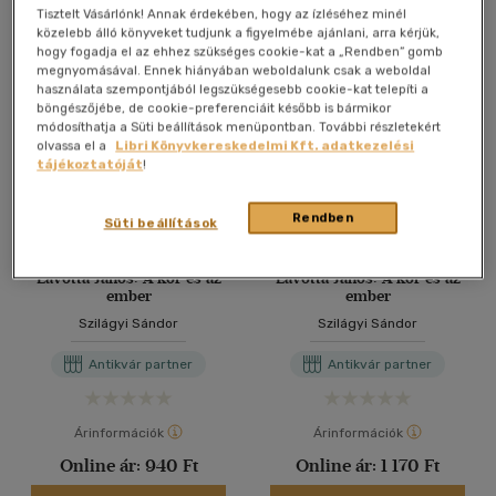
Antikvár könyv (5db)
Tisztelt Vásárlónk! Annak érdekében, hogy az ízléséhez minél
közelebb álló könyveket tudjunk a figyelmébe ajánlani, arra kérjük,
hogy fogadja el az ehhez szükséges cookie-kat a „Rendben” gomb
megnyomásával. Ennek hiányában weboldalunk csak a weboldal
használata szempontjából legszükségesebb cookie-kat telepíti a
böngészőjébe, de cookie-preferenciáit később is bármikor
módosíthatja a Süti beállítások menüpontban. További részletekért
olvassa el a
Libri Könyvkereskedelmi Kft. adatkezelési
tájékoztatóját
!
Rendben
Süti beállítások
Lavotta János: A kor és az
Lavotta János: A kor és az
ember
ember
Szilágyi Sándor
Szilágyi Sándor
Antikvár partner
Antikvár partner
Árinformációk
Árinformációk
Online ár:
940 Ft
Online ár:
1 170 Ft