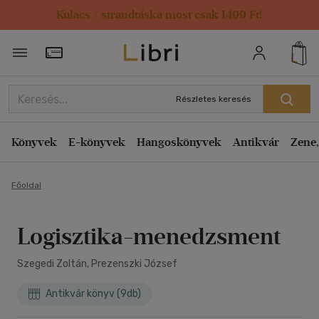
Kulacs / strandtáska most csak 1499 Ft!
Törzsvásárlói Kártya adatai
Részletes keresés
Könyvek
E-könyvek
Hangoskönyvek
Antikvár
Zene,
Főoldal
Logisztika-menedzsment
Szegedi Zoltán, Prezenszki József
Antikvár könyv (9db)