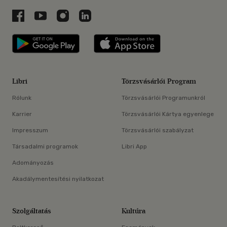
Libri a Facebookon
Libri a Youtube-on
Libri az Instagramon
Libri a LinkedInen
Libri applikáció Szerezd meg: Google P
Libri applikáció 
Libri
Törzsvásárlói Program
Rólunk
Törzsvásárlói Programunkról
Karrier
Törzsvásárlói Kártya egyenlege
Impresszum
Törzsvásárlói szabályzat
Társadalmi programok
Libri App
Adományozás
Akadálymentesítési nyilatkozat
Szolgáltatás
Kultúra