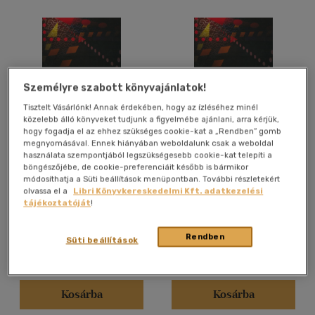
Személyre szabott könyvajánlatok!
Tisztelt Vásárlónk! Annak érdekében, hogy az ízléséhez minél
közelebb álló könyveket tudjunk a figyelmébe ajánlani, arra kérjük,
hogy fogadja el az ehhez szükséges cookie-kat a „Rendben” gomb
megnyomásával. Ennek hiányában weboldalunk csak a weboldal
Logisztika-menedzsment
Logisztika-menedzsment
használata szempontjából legszükségesebb cookie-kat telepíti a
böngészőjébe, de cookie-preferenciáit később is bármikor
Szegedi Zoltán, Prezenszki
Szegedi Zoltán, Prezenszki
módosíthatja a Süti beállítások menüpontban. További részletekért
József
József
olvassa el a
Libri Könyvkereskedelmi Kft. adatkezelési
tájékoztatóját
!
Antikvár partner
Antikvár partner
Rendben
Süti beállítások
Árinformációk
Árinformációk
Online ár:
5 390 Ft
Online ár:
5 500 Ft
Kosárba
Kosárba