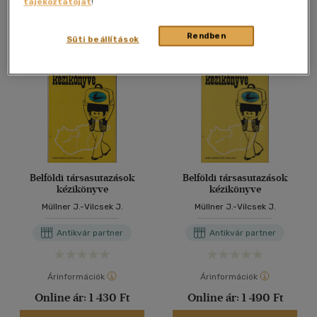
tájékoztatóját
!
Antikvár könyv (2db)
Rendben
Süti beállítások
Belföldi társasutazások
Belföldi társasutazások
kézikönyve
kézikönyve
Müllner J.-Vilcsek J.
Müllner J.-Vilcsek J.
Antikvár partner
Antikvár partner
Árinformációk
Árinformációk
Online ár:
1 430 Ft
Online ár:
1 490 Ft