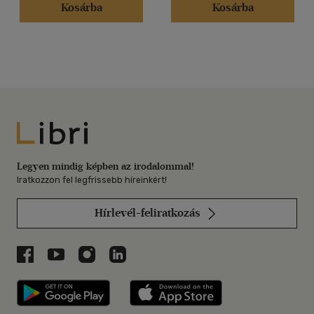
Kosárba
Kosárba
Libri
Legyen mindig képben az irodalommal!
Iratkozzon fel legfrissebb híreinkért!
Hírlevél-feliratkozás
Libri a Facebookon
Libri a Youtube-on
Libri az Instagramon
Libri a LinkedInen
Libri applikáció Szerezd meg: Google P
Libri applikáció 