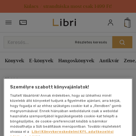
Kulacs / strandtáska most csak 1499 Ft!
Törzsvásárlói Kártya adatai
Részletes keresés
Könyvek
E-könyvek
Hangoskönyvek
Antikvár
Zene,
Főoldal
Személyre szabott könyvajánlatok!
Tisztelt Vásárlónk! Annak érdekében, hogy az ízléséhez minél
Belföldi társasutazások
közelebb álló könyveket tudjunk a figyelmébe ajánlani, arra kérjük,
hogy fogadja el az ehhez szükséges cookie-kat a „Rendben” gomb
kézikönyve
megnyomásával. Ennek hiányában weboldalunk csak a weboldal
használata szempontjából legszükségesebb cookie-kat telepíti a
böngészőjébe, de cookie-preferenciáit később is bármikor
Müllner J.-Vilcsek J.
módosíthatja a Süti beállítások menüpontban. További részletekért
olvassa el a
Libri Könyvkereskedelmi Kft. adatkezelési