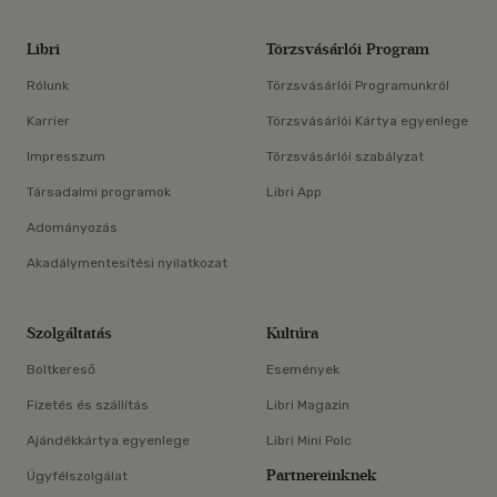
Libri
Törzsvásárlói Program
Rólunk
Törzsvásárlói Programunkról
Karrier
Törzsvásárlói Kártya egyenlege
Impresszum
Törzsvásárlói szabályzat
Társadalmi programok
Libri App
Adományozás
Akadálymentesítési nyilatkozat
Szolgáltatás
Kultúra
Boltkereső
Események
Fizetés és szállítás
Libri Magazin
Ajándékkártya egyenlege
Libri Mini Polc
Partnereinknek
Ügyfélszolgálat