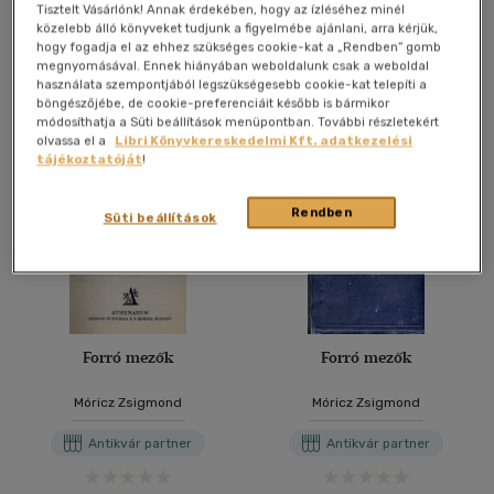
Online ár:
940 Ft
Online ár:
940 Ft
Tisztelt Vásárlónk! Annak érdekében, hogy az ízléséhez minél
közelebb álló könyveket tudjunk a figyelmébe ajánlani, arra kérjük,
hogy fogadja el az ehhez szükséges cookie-kat a „Rendben” gomb
Kosárba
Kosárba
megnyomásával. Ennek hiányában weboldalunk csak a weboldal
használata szempontjából legszükségesebb cookie-kat telepíti a
böngészőjébe, de cookie-preferenciáit később is bármikor
módosíthatja a Süti beállítások menüpontban. További részletekért
olvassa el a
Libri Könyvkereskedelmi Kft. adatkezelési
tájékoztatóját
!
Rendben
Süti beállítások
Forró mezők
Forró mezők
Móricz Zsigmond
Móricz Zsigmond
Antikvár partner
Antikvár partner