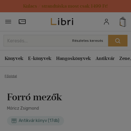
Kulacs / strandtáska most csak 1499 Ft!
Törzsvásárlói Kártya adatai
Részletes keresés
Könyvek
E-könyvek
Hangoskönyvek
Antikvár
Zene,
Főoldal
Forró mezők
Móricz Zsigmond
Antikvár könyv (17db)