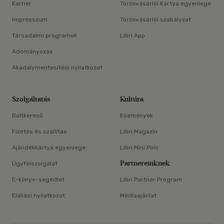
Karrier
Törzsvásárlói Kártya egyenlege
Impresszum
Törzsvásárlói szabályzat
Társadalmi programok
Libri App
Adományozás
Akadálymentesítési nyilatkozat
Szolgáltatás
Kultúra
Boltkereső
Események
Fizetés és szállítás
Libri Magazin
Ajándékkártya egyenlege
Libri Mini Polc
Partnereinknek
Ügyfélszolgálat
E-könyv-segédlet
Libri Partner Program
Elállási nyilatkozat
Médiaajánlat