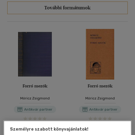
További formátumok
Forró mezők
Forró mezők
Móricz Zsigmond
Móricz Zsigmond
Antikvár partner
Antikvár partner
Árinformációk
Árinformációk
Személyre szabott könyvajánlatok!