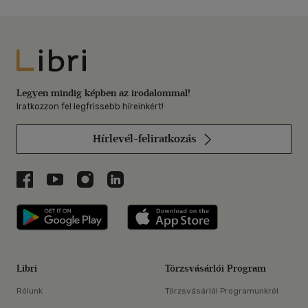
Libri
Legyen mindig képben az irodalommal!
Iratkozzon fel legfrissebb híreinkért!
Hírlevél-feliratkozás
Libri a Facebookon
Libri a Youtube-on
Libri az Instagramon
Libri a LinkedInen
Libri applikáció Szerezd meg: Google P
Libri applikáció 
Libri
Törzsvásárlói Program
Rólunk
Törzsvásárlói Programunkról