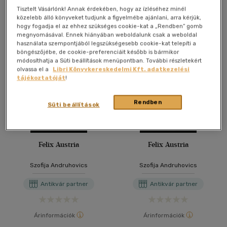
Tisztelt Vásárlónk! Annak érdekében, hogy az ízléséhez minél
További formátumok
közelebb álló könyveket tudjunk a figyelmébe ajánlani, arra kérjük,
hogy fogadja el az ehhez szükséges cookie-kat a „Rendben” gomb
megnyomásával. Ennek hiányában weboldalunk csak a weboldal
használata szempontjából legszükségesebb cookie-kat telepíti a
böngészőjébe, de cookie-preferenciáit később is bármikor
módosíthatja a Süti beállítások menüpontban. További részletekért
olvassa el a
Libri Könyvkereskedelmi Kft. adatkezelési
tájékoztatóját
!
Rendben
Süti beállítások
Felix Austria
Felix Austria
Szofija Andruhovics
Szofija Andruhovics
Antikvár partner
Antikvár partner
Árinformációk
Árinformációk