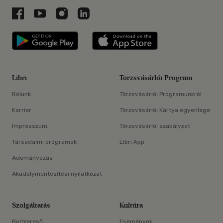
Libri a Facebookon
Libri a Youtube-on
Libri az Instagramon
Libri a LinkedInen
Libri applikáció Szerezd meg: Google P
Libri applikáció 
Libri
Törzsvásárlói Program
Rólunk
Törzsvásárlói Programunkról
Karrier
Törzsvásárlói Kártya egyenlege
Impresszum
Törzsvásárlói szabályzat
Társadalmi programok
Libri App
Adományozás
Akadálymentesítési nyilatkozat
Szolgáltatás
Kultúra
Boltkereső
Események