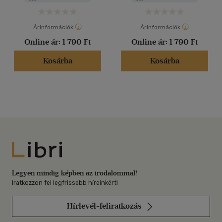
Árinformációk
Árinformációk
Online ár:
1 790 Ft
Online ár:
1 790 Ft
Kosárba
Kosárba
Libri
Legyen mindig képben az irodalommal!
Iratkozzon fel legfrissebb híreinkért!
Hírlevél-feliratkozás